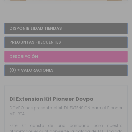
DISPONIBILIDAD TIENDAS
PREGUNTAS FRECUENTES
DESCRIPCIÓN
(0) ⭐ VALORACIONES
Dl Extension Kit Pioneer Dovpo
DOVPO nos presenta el kit DL EXTENSION para el Pionner
MTL RTA.
Este kit consta de una campana para nuestro
atomizador el cual convierte la calada de MTL (calada