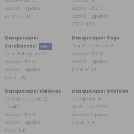
Madrid - 28020
Corbera, 52
Madrid - España
Madrid - 28017
917 44 43 69
Madrid - España
915 13 19 03
Masquevapor
Masquevapor Goya
Carabanchel
C/ Antonia Mercé, 8
NUEVA
Madrid - 28009
C/ de la Laguna, 99
Madrid - España
Madrid - 28025
914 91 54 20
Madrid - España
915 13 11 29
Masquevapor Vallecas
Masquevapor Móstoles
C/ Pedro laborde, 23 -
C/ Carmen, 4
Local 7
Móstoles - 28931
Madrid - 28018
Madrid - España
Madrid - España
910 66 79 14
915 27 12 11