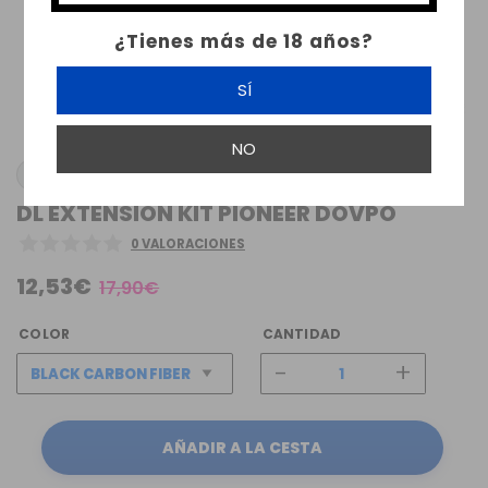
¿Tienes más de 18 años?
SÍ
NO
DOVPO
DL EXTENSION KIT PIONEER DOVPO
0 VALORACIONES
12,53€
17,90€
COLOR
CANTIDAD
-
+
AÑADIR A LA CESTA