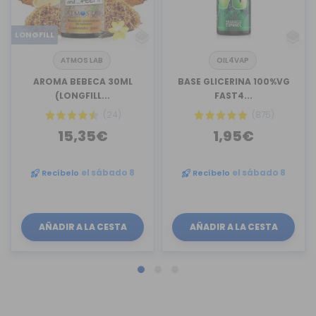
LONGFILL
ATMOS LAB
OIL4VAP
AROMA BEBECA 30ML
BASE GLICERINA 100%VG
(LONGFILL...
FAST4...
(24)
(875)
15,35€
1,95€
Recíbelo
el sábado 8
Recíbelo
el sábado 8
AÑADIR A LA CESTA
AÑADIR A LA CESTA