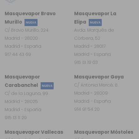
Masquevapor Bravo
Masquevapor La
Murillo
Elipa
NUEVA
NUEVA
C/ Bravo Murillo, 224
Avda. Marqués de
Madrid - 28020
Corbera, 52
Madrid - España
Madrid - 28017
917 44 43 69
Madrid - España
915 13 19 03
Masquevapor
Masquevapor Goya
Carabanchel
C/ Antonia Mercé, 8
NUEVA
Madrid - 28009
C/ de la Laguna, 99
Madrid - España
Madrid - 28025
914 91 54 20
Madrid - España
915 13 11 29
Masquevapor Vallecas
Masquevapor Móstoles