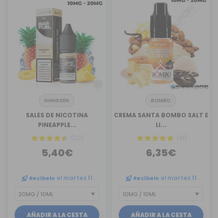
HANGSEN
BOMBO
SALES DE NICOTINA
CREMA SANTA BOMBO SALT E
PINEAPPLE...
LI...
(22)
(41)
5,40€
6,35€
Recíbelo
el martes 11
Recíbelo
el martes 11
AÑADIR A LA CESTA
AÑADIR A LA CESTA