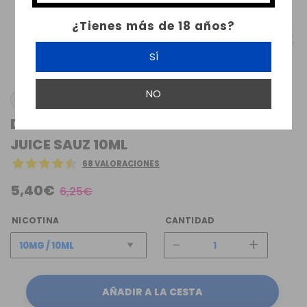
¿Tienes más de 18 años?
SÍ
NO
DRIFTER BAR SALTS
DRIFTER BAR SALTS SOUR BLUEBERRY ICE
JUICE SAUZ 10ML
68 VALORACIONES
5,40€
6,25€
NICOTINA
CANTIDAD
-
+
AÑADIR A LA CESTA