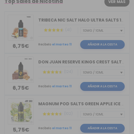
Top Sales de Nicotina
VER MÁS
TRIBECA NIC SALT HALO ULTRA SALTS 10M...
(41)
Recíbelo
el martes 11
AÑADIR A LA CESTA
6,75€
DON JUAN RESERVE KINGS CREST SALTS 10ML
(124)
Recíbelo
el martes 11
AÑADIR A LA CESTA
6,75€
MAGNUM POD SALTS GREEN APPLE ICE 10ML
(102)
Recíbelo
el martes 11
AÑADIR A LA CESTA
5,75€