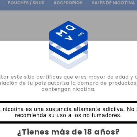
POUCHES / SNUS
ACCESORIOS
SALES DE NICOTINA
Envío gratuito
en pedidos superiores a
30.00€
ARGADORES EFEST
EFEST LUSH Q2 BATTERY CHARGER
sitar este sitio certificas que eres mayor de edad y 
EFEST
islación de tu país autoriza la compra de productos
contengan nicotina.
EFEST LUSH Q2 BATTERY CHARGER
0 VALORACIONES
19,95€
 nicotina es una sustancia altamente adictiva. No
recomienda su uso a los no fumadores.
CANTIDAD
¿Tienes más de 18 años?
-
+