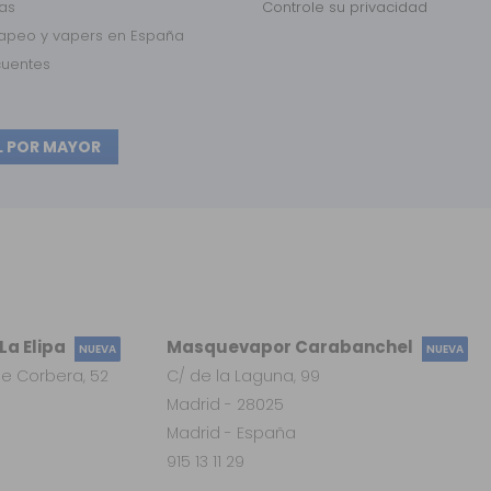
das
Controle su privacidad
vapeo y vapers en España
cuentes
L POR MAYOR
a Elipa
Masquevapor Carabanchel
NUEVA
NUEVA
e Corbera, 52
C/ de la Laguna, 99
Madrid - 28025
Madrid - España
915 13 11 29