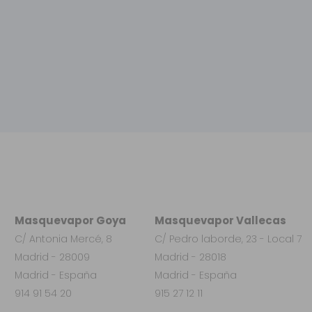
Masquevapor Goya
Masquevapor Vallecas
C/ Antonia Mercé, 8
C/ Pedro laborde, 23 - Local 7
Madrid - 28009
Madrid - 28018
Madrid - España
Madrid - España
914 91 54 20
915 27 12 11