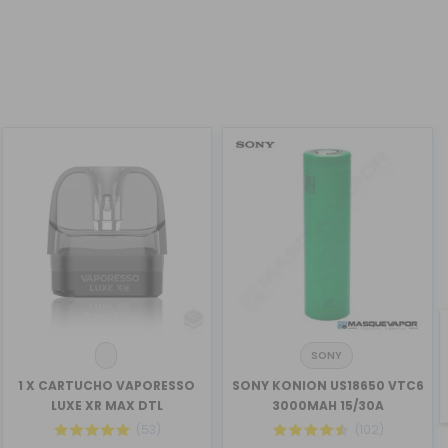
SONY
1 X CARTUCHO VAPORESSO
SONY KONION US18650 VTC6
LUXE XR MAX DTL
3000MAH 15/30A
(53)
(102)