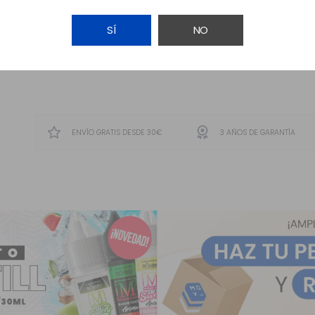
SÍ
NO
AVÍSAME
ENVÍO GRATIS DESDE 30€
3 AÑOS DE GARANTÍA