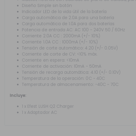
Diseño Simple sin botón
Indicador LED de la vida útil de la batería
Carga automática de 2.0A para una batería
Carga automática de 1.0A para dos baterías
Potencia de entrada AC: AC 100 ~ 240V 50 / 60Hz
Corriente
2.0A CC : 2000mA (+/- 10%)
Corriente
1.0A CC : 1000mA (+/- 10%)
Tensión de corte automático: 4.20 (+/- 0.05V)
Corriente de corte de CV: <10% máx.
Corriente en espera: <10mA
Corriente de activación: 10mA ~ 50mA
Tensión de recarga automática: 4.10 (+/- 0.10V)
Temperatura de la operación: 0C ~ 40C
Temperatura de almacenamiento: -40C ~ 70C
Incluye:
1 x Efest LUSH Q2 Charger
1 x Adaptador AC