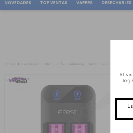
NOVEDADES
TOP VENTAS
VAPERS
DESECHABLES
Tu pedido puede ser enviado en
1d:
10h:
33m:
29s
INICIO
ACCESORIOS
BATERIAS/CARGADORES/FUNDAS
CARGADORES
C
Al vi
leg
La