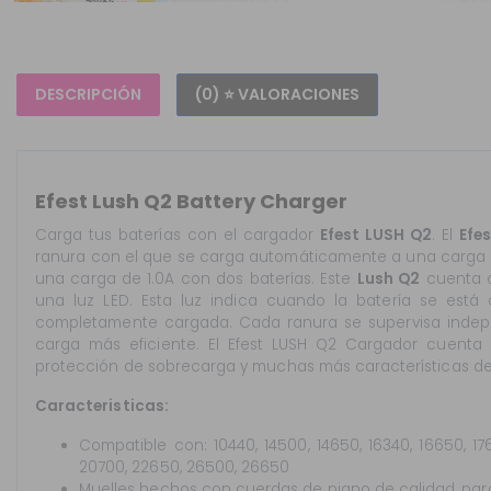
DESCRIPCIÓN
(0) ⭐ VALORACIONES
Efest Lush Q2 Battery Charger
Carga tus baterías con el cargador
Efest LUSH Q2
.
El
Efe
ranura con el que se carga automáticamente a una carga r
una carga de 1.0A con dos baterías.
Este
Lush Q2
cuenta c
una luz LED. Esta luz indica cuando la batería se está
completamente cargada.
Cada ranura se supervisa indep
carga más eficiente.
El Efest LUSH Q2 Cargador cuenta c
protección de sobrecarga y muchas más características de
Caracteristicas:
Compatible con: 10440, 14500, 14650, 16340, 16650, 176
20700, 22650, 26500, 26650
Muelles hechos con cuerdas de piano de calidad, par