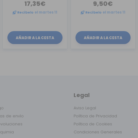
17,35€
9,50€
Recíbelo
el martes 11
Recíbelo
el martes 11
AÑADIR A LA CESTA
AÑADIR A LA CESTA
Legal
go
Aviso Legal
as de envío
Política de Privacidad
evoluciones
Política de Cookies
lquimia
Condiciones Generales