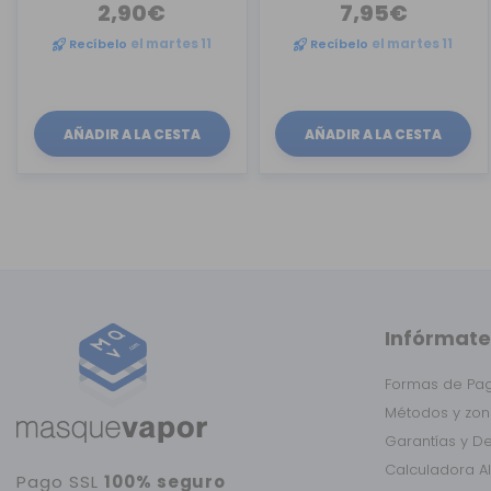
2,90€
7,95€
Recíbelo
el martes 11
Recíbelo
el martes 11
AÑADIR A LA CESTA
AÑADIR A LA CESTA
Infórmate
Formas de Pa
Métodos y zon
Garantías y D
Calculadora A
Pago SSL
100% seguro