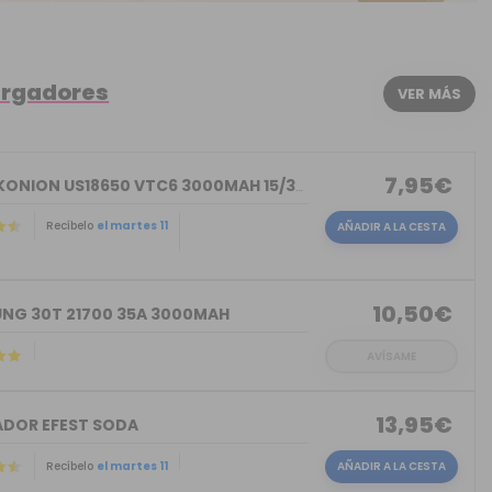
argadores
VER MÁS
7,95€
SONY KONION US18650 VTC6 3000MAH 15/30A
Recíbelo
el martes 11
AÑADIR A LA CESTA
)
10,50€
NG 30T 21700 35A 3000MAH
AVÍSAME
13,95€
DOR EFEST SODA
Recíbelo
el martes 11
AÑADIR A LA CESTA