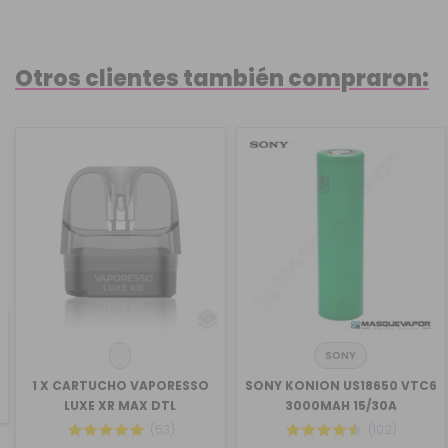
Otros clientes también compraron:
SONY
revious
1 X CARTUCHO VAPORESSO
SONY KONION US18650 VTC6
LUXE XR MAX DTL
3000MAH 15/30A
(53)
(102)