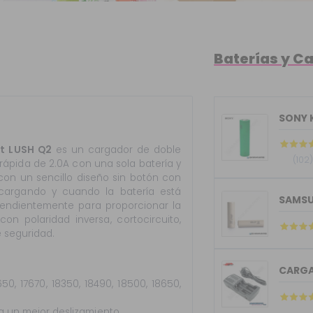
Baterías y C
st LUSH Q2
es un cargador de doble
(102
ápida de 2.0A con una sola batería y
on un sencillo diseño sin botón con
 cargando y cuando la batería está
SAMSU
endientemente para proporcionar la
on polaridad inversa, cortocircuito,
 seguridad.
CARGA
50, 17670, 18350, 18490, 18500, 18650,
a un mejor deslizamiento