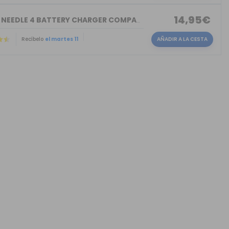
14,95€
GOLISI NEEDLE 4 BATTERY CHARGER COMPACT
Recíbelo
el martes 11
AÑADIR A LA CESTA