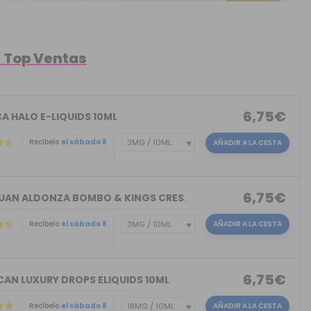
l Top Ventas
6,75€
A HALO E-LIQUIDS 10ML
Recíbelo
el sábado 8
AÑADIR A LA CESTA
6,75€
DON JUAN ALDONZA BOMBO & KINGS CREST ...
Recíbelo
el sábado 8
AÑADIR A LA CESTA
6,75€
CAN LUXURY DROPS ELIQUIDS 10ML
Recíbelo
el sábado 8
AÑADIR A LA CESTA