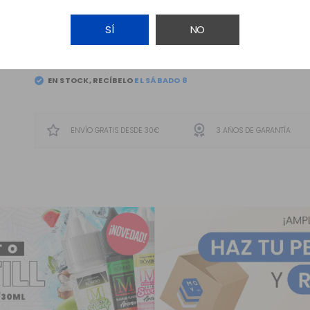
SÍ
NO
AÑADIR A LA CESTA
EN STOCK, RECÍBELO
ENVÍO GRATIS DESDE 30€
3 AÑOS DE GARANTÍA