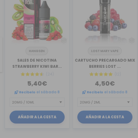
HANGSEN
LOST MARY VAPE
revious
SALES DE NICOTINA
CARTUCHO PRECARGADO MIX
STRAWBERRY KIWI BAR...
BERRIES LOST ...
(24)
(12)
5,40€
4,50€
Recíbelo
el sábado 8
Recíbelo
el sábado 8
AÑADIR A LA CESTA
AÑADIR A LA CESTA