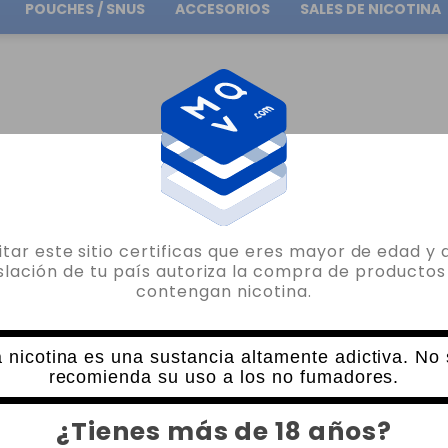
POUCHES / SNUS
ACCESORIOS
SALES DE NICOTINA
Envío gratuito
en pedidos superiores a
30.00€
ELIQUID HANGSEN ATOM APPLE 10ML
sitar este sitio certificas que eres mayor de edad y 
HANGSEN
islación de tu país autoriza la compra de productos
contengan nicotina.
ELIQUID HANGSEN ATOM APPLE 10ML
10 VALORACIONES
3,95€
 nicotina es una sustancia altamente adictiva. No
recomienda su uso a los no fumadores.
NICOTINA
CANTIDAD
¿Tienes más de 18 años?
-
+