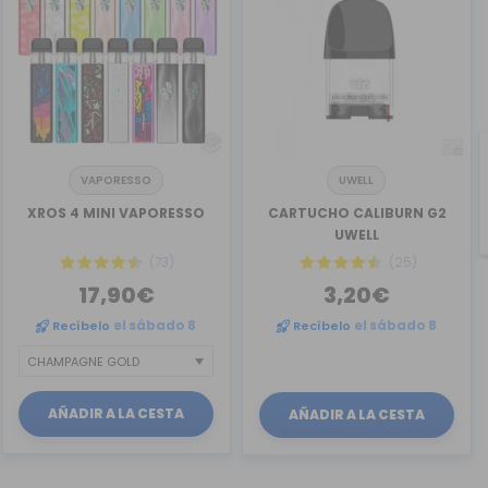
VAPORESSO
UWELL
XROS 4 MINI VAPORESSO
CARTUCHO CALIBURN G2
UWELL
(73)
(25)
17,90€
3,20€
Recíbelo
el sábado 8
Recíbelo
el sábado 8
AÑADIR A LA CESTA
AÑADIR A LA CESTA