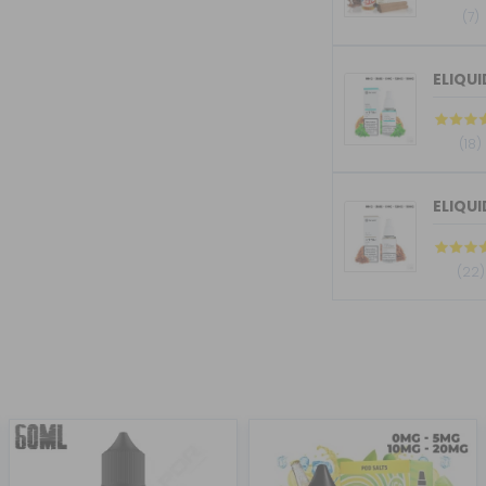
(7)
(18)
ELIQU
(22)