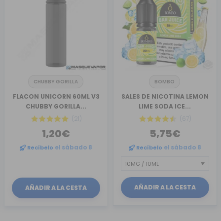
CHUBBY GORILLA
BOMBO
FLACON UNICORN 60ML V3
SALES DE NICOTINA LEMON
CHUBBY GORILLA...
LIME SODA ICE...
(21)
(67)
1,20€
5,75€
Recíbelo
el sábado 8
Recíbelo
el sábado 8
AÑADIR A LA CESTA
AÑADIR A LA CESTA