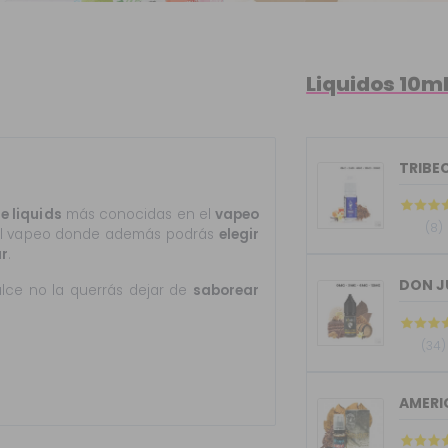
Liquidos 10m
TRIBEC
e liquids
más conocidas en el
vapeo
(8)
 del vapeo donde además podrás
elegir
r
.
lce no la querrás dejar de
saborear
(34)
AMERI