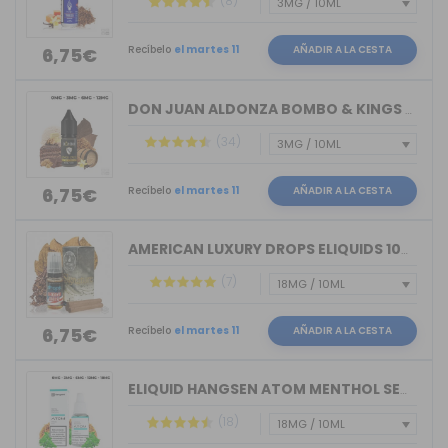
(8)
Recíbelo
el martes 11
AÑADIR A LA CESTA
6,75€
DON JUAN ALDONZA BOMBO & KINGS CREST ...
(34)
Recíbelo
el martes 11
AÑADIR A LA CESTA
6,75€
AMERICAN LUXURY DROPS ELIQUIDS 10ML
(7)
Recíbelo
el martes 11
AÑADIR A LA CESTA
6,75€
ELIQUID HANGSEN ATOM MENTHOL SENSATIO...
(18)