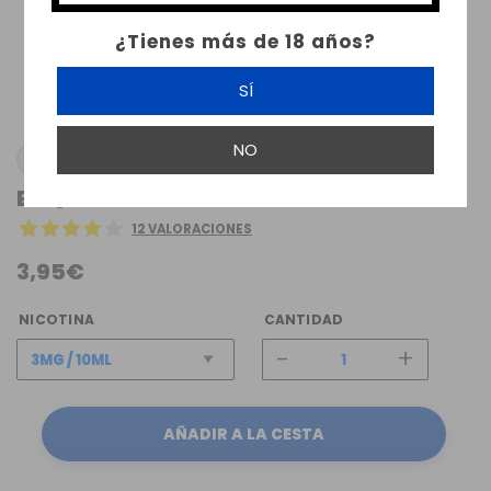
¿Tienes más de 18 años?
SÍ
NO
HANGSEN
ELIQUID HANGSEN ATOM MENTHOL 10ML
12 VALORACIONES
3,95€
NICOTINA
CANTIDAD
-
+
AÑADIR A LA CESTA