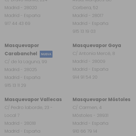
Madrid - 28020
Corbera, 52
Madrid - España
Madrid - 28017
917 44 43 69
Madrid - España
915 13 19 03
Masquevapor
Masquevapor Goya
Carabanchel
C/ Antonia Mercé, 8
NUEVA
Madrid - 28009
C/ de la Laguna, 99
Madrid - España
Madrid - 28025
914 91 54 20
Madrid - España
915 13 11 29
Masquevapor Vallecas
Masquevapor Móstoles
C/ Pedro laborde, 23 -
C/ Carmen, 4
Local 7
Móstoles - 28931
Madrid - 28018
Madrid - España
Madrid - España
910 66 79 14