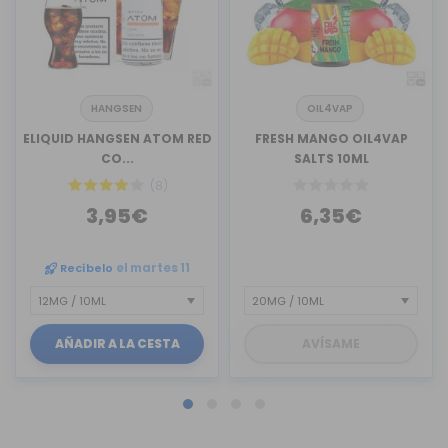
HANGSEN
OIL4VAP
ELIQUID HANGSEN ATOM RED
FRESH MANGO OIL4VAP
CO...
SALTS 10ML
(8)
3,95€
6,35€
Recíbelo
el martes 11
AÑADIR A LA CESTA
AVÍSAME