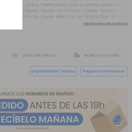
Jugoso, Dulce Y Refrescante Que Se Derrite Literalmente
En El Paladar. Desde La Primera Calada Sentirás Esa
Sensación De Querer Más, Con Un Aroma Que Te Hará
Salivar Incluso Antes De Vapearlo.
VER DESCRIPCIÓN COMPLETA
LOS MEJORES PRECIOS
RECÍBELO EN 24 HORAS
Disponibilidad Tiendas
Preguntas Frecuentes