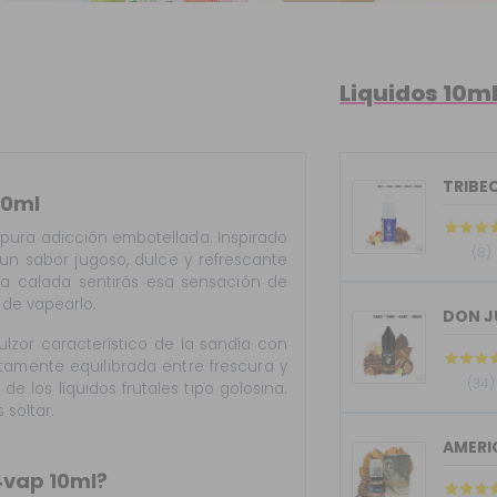
Liquidos 10m
TRIBEC
10ml
pura adicción embotellada. Inspirado
(8)
e un sabor jugoso, dulce y refrescante
era calada sentirás esa sensación de
 de vapearlo.
lzor característico de la sandía con
tamente equilibrada entre frescura y
(34)
e los líquidos frutales tipo golosina.
 soltar.
AMERI
l4vap 10ml?