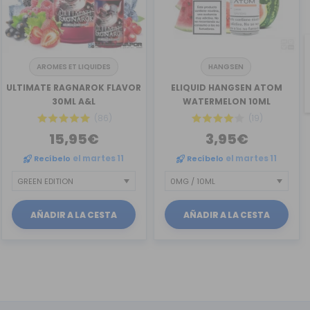
AROMES ET LIQUIDES
HANGSEN
ULTIMATE RAGNAROK FLAVOR
ELIQUID HANGSEN ATOM
30ML A&L
WATERMELON 10ML
(86)
(19)
15,95€
3,95€
Recíbelo
el martes 11
Recíbelo
el martes 11
AÑADIR A LA CESTA
AÑADIR A LA CESTA