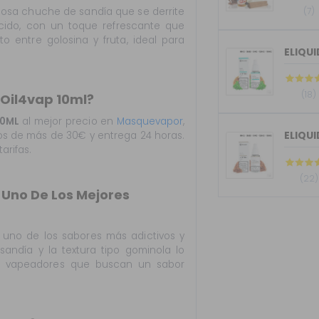
(7)
osa chuche de sandía que se derrite
ácido, con un toque refrescante que
to entre golosina y fruta, ideal para
(18)
 Oil4vap 10ml?
10ML
al mejor precio en
Masquevapor
,
ELIQU
s de más de 30€ y entrega 24 horas.
arifas.
(22)
l Uno De Los Mejores
uno de los sabores más adictivos y
 sandía y la textura tipo gominola lo
 los vapeadores que buscan un sabor