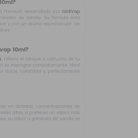
 10ml?
id Premium desarrollado por
Oil4Vap
minolas de sandía. Su fórmula está
ave y con un aroma espectacular. Un
lces.
4vap 10ml?
L
, rellena el tanque o cartucho de tu
dón se impregne completamente. Ideal
or dulce, constante y perfectamente
ble en distintas concentraciones de
veles altos; si prefieres un vapeo más
iones, su sabor a gominola de sandía se