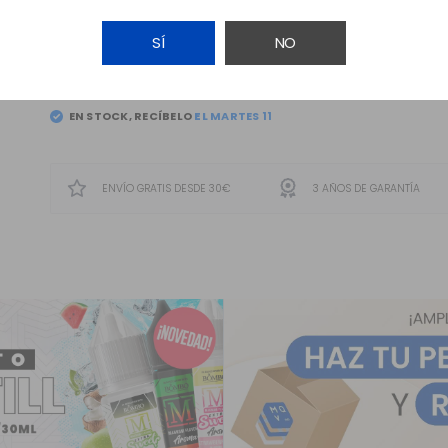
SÍ
NO
AÑADIR A LA CESTA
EN STOCK, RECÍBELO
EL
MARTES 11
ENVÍO GRATIS DESDE 30€
3 AÑOS DE GARANTÍA