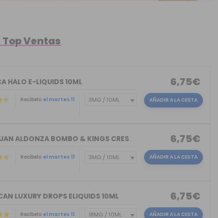
l Top Ventas
6,75€
A HALO E-LIQUIDS 10ML
Recíbelo
el martes 11
AÑADIR A LA CESTA
6,75€
DON JUAN ALDONZA BOMBO & KINGS CREST ...
Recíbelo
el martes 11
AÑADIR A LA CESTA
6,75€
CAN LUXURY DROPS ELIQUIDS 10ML
Recíbelo
el martes 11
AÑADIR A LA CESTA