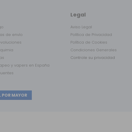
Legal
go
Aviso Legal
as de envío
Política de Privacidad
evoluciones
Política de Cookies
lquimia
Condiciones Generales
das
Controle su privacidad
vapeo y vapers en España
cuentes
L POR MAYOR