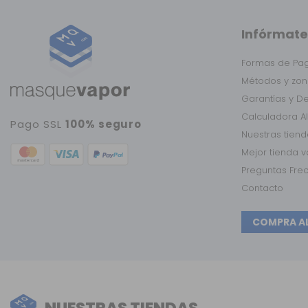
Infórmate
Formas de Pa
Métodos y zon
Garantías y D
Calculadora A
Pago SSL
100% seguro
Nuestras tien
Mejor tienda 
Preguntas Fre
Contacto
COMPRA A