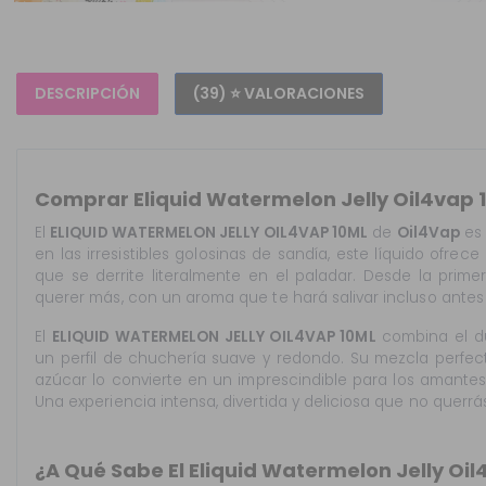
DESCRIPCIÓN
(39) ⭐ VALORACIONES
Comprar Eliquid Watermelon Jelly Oil4vap 
El
ELIQUID WATERMELON JELLY OIL4VAP 10ML
de
Oil4Vap
es 
en las irresistibles golosinas de sandía, este líquido ofrec
que se derrite literalmente en el paladar. Desde la prim
querer más, con un aroma que te hará salivar incluso antes
El
ELIQUID WATERMELON JELLY OIL4VAP 10ML
combina el du
un perfil de chuchería suave y redondo. Su mezcla perfec
azúcar lo convierte en un imprescindible para los amantes d
Una experiencia intensa, divertida y deliciosa que no querrás
¿A Qué Sabe El Eliquid Watermelon Jelly Oi