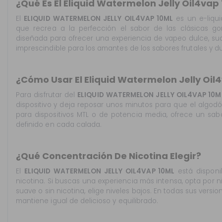
¿Qué Es El Eliquid Watermelon Jelly Oil4vap
El
ELIQUID WATERMELON JELLY OIL4VAP 10ML
es un e-liqu
que recrea a la perfección el sabor de las clásicas go
diseñada para ofrecer una experiencia de vapeo dulce, su
imprescindible para los amantes de los sabores frutales y du
¿Cómo Usar El Eliquid Watermelon Jelly Oil
Para disfrutar del
ELIQUID WATERMELON JELLY OIL4VAP 10M
dispositivo y deja reposar unos minutos para que el algo
para dispositivos MTL o de potencia media, ofrece un sab
definido en cada calada.
¿Qué Concentración De Nicotina Elegir?
El
ELIQUID WATERMELON JELLY OIL4VAP 10ML
está disponi
nicotina. Si buscas una experiencia más intensa, opta por ni
suave o sin nicotina, elige niveles bajos. En todas sus vers
mantiene igual de delicioso y equilibrado.