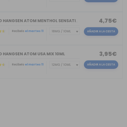
4,75€
ELIQUID HANGSEN ATOM MENTHOL SENSATIO...
Recíbelo
el martes 11
AÑADIR A LA CESTA
3,95€
ID HANGSEN ATOM USA MIX 10ML
Recíbelo
el martes 11
AÑADIR A LA CESTA