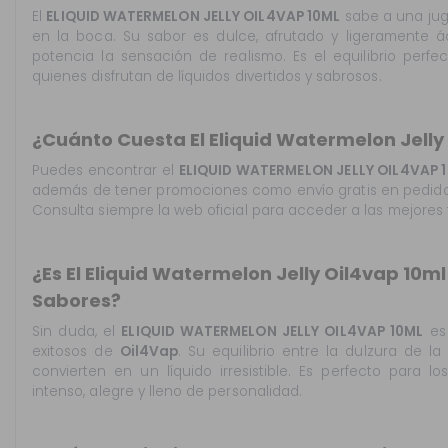
El
ELIQUID WATERMELON JELLY OIL4VAP 10ML
sabe a una jug
en la boca. Su sabor es dulce, afrutado y ligeramente 
potencia la sensación de realismo. Es el equilibrio perfec
quienes disfrutan de líquidos divertidos y sabrosos.
¿Cuánto Cuesta El Eliquid Watermelon Jelly
Puedes encontrar el
ELIQUID WATERMELON JELLY OIL4VAP 
además de tener promociones como envío gratis en pedido
Consulta siempre la web oficial para acceder a las mejores t
¿Es El Eliquid Watermelon Jelly Oil4vap 10m
Sabores?
Sin duda, el
ELIQUID WATERMELON JELLY OIL4VAP 10ML
es 
exitosos de
Oil4Vap
. Su equilibrio entre la dulzura de la
convierten en un líquido irresistible. Es perfecto para
intenso, alegre y lleno de personalidad.