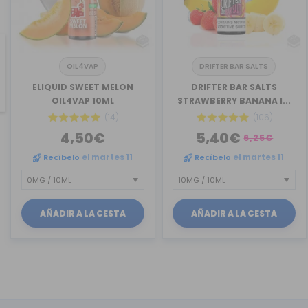
OIL4VAP
DRIFTER BAR SALTS
revious
ELIQUID SWEET MELON
DRIFTER BAR SALTS
OIL4VAP 10ML
STRAWBERRY BANANA I...
(14)
(106)
4,50€
5,40€
6,25€
Recíbelo
el martes 11
Recíbelo
el martes 11
AÑADIR A LA CESTA
AÑADIR A LA CESTA