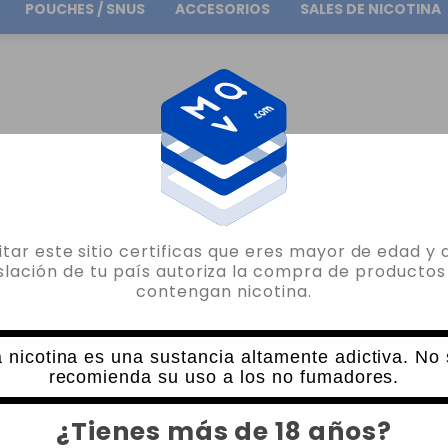
POUCHES / SNUS
ACCESORIOS
SALES DE NICOTINA
Envío gratuito
en pedidos superiores a
30.00€
IQUID WATERMELON JELLY OIL4VAP 10ML
sitar este sitio certificas que eres mayor de edad y 
OIL4VAP
islación de tu país autoriza la compra de productos
contengan nicotina.
ELIQUID WATERMELON JELLY OIL4VAP 
39 VALORACIONES
4,50€
 nicotina es una sustancia altamente adictiva. No
recomienda su uso a los no fumadores.
NICOTINA
CANTIDAD
¿Tienes más de 18 años?
-
+