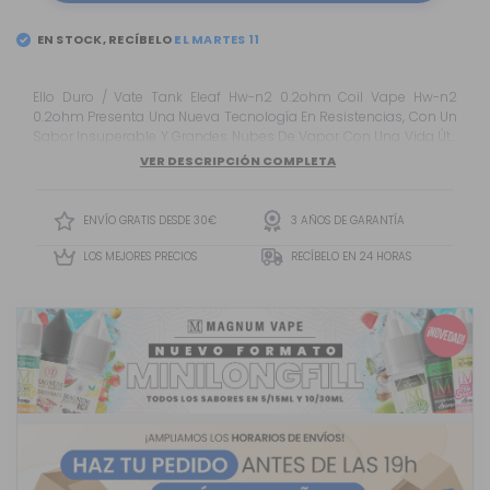
EN STOCK, RECÍBELO
Ello Duro / Vate Tank Eleaf Hw-n2 0.2ohm Coil Vape Hw-n2
0.2ohm Presenta Una Nueva Tecnología En Resistencias, Con Un
Sabor Insuperable Y Grandes Nubes De Vapor Con Una Vida Útil
Más Larga Que Nunca. Está Hecho De Kanth...
VER DESCRIPCIÓN COMPLETA
ENVÍO GRATIS DESDE 30€
3 AÑOS DE GARANTÍA
LOS MEJORES PRECIOS
RECÍBELO EN 24 HORAS