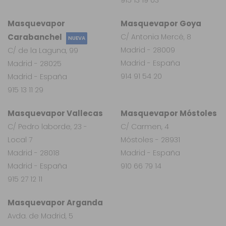
915 13 19 03
Masquevapor
Masquevapor Goya
Carabanchel
C/ Antonia Mercé, 8
NUEVA
Madrid - 28009
C/ de la Laguna, 99
Madrid - España
Madrid - 28025
914 91 54 20
Madrid - España
915 13 11 29
Masquevapor Vallecas
Masquevapor Móstoles
C/ Pedro laborde, 23 -
C/ Carmen, 4
Local 7
Móstoles - 28931
Madrid - 28018
Madrid - España
Madrid - España
910 66 79 14
915 27 12 11
Masquevapor Arganda
Avda. de Madrid, 5