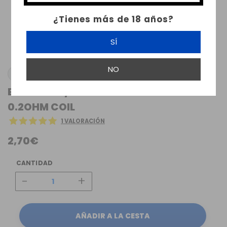
¿Tienes más de 18 años?
SÍ
NO
ELEAF
ELLO DURO / VATE TANK ELEAF HW-N2
0.2OHM COIL
1 VALORACIÓN
2,70€
CANTIDAD
-
+
AÑADIR A LA CESTA