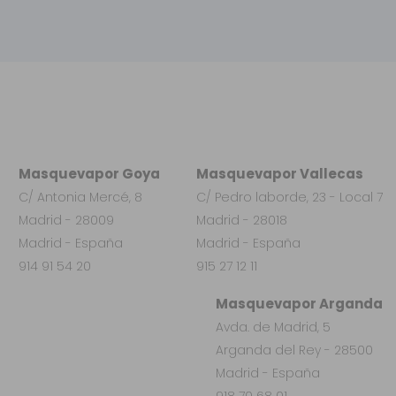
Masquevapor Goya
Masquevapor Vallecas
C/ Antonia Mercé, 8
C/ Pedro laborde, 23 - Local 7
Madrid - 28009
Madrid - 28018
Madrid - España
Madrid - España
914 91 54 20
915 27 12 11
Masquevapor Arganda
Avda. de Madrid, 5
Arganda del Rey - 28500
Madrid - España
918 70 68 01