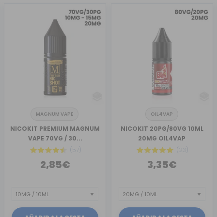
MAGNUM VAPE
OIL4VAP
NICOKIT PREMIUM MAGNUM
NICOKIT 20PG/80VG 10ML
VAPE 70VG / 30...
20MG OIL4VAP
(57)
(23)
2,85€
3,35€