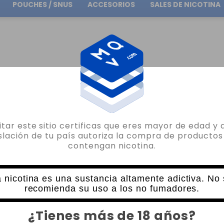
POUCHES / SNUS
ACCESORIOS
SALES DE NICOTINA
Envío gratuito
en pedidos superiores a
30.00€
PYREX REPUESTO HELLVAPE
FAT RABBIT 2 RTA HELLVAPE PYREX REPUESTO 6.5
sitar este sitio certificas que eres mayor de edad y 
HELLVAPE
islación de tu país autoriza la compra de productos
contengan nicotina.
FAT RABBIT 2 RTA HELLVAPE PYREX RE
0 VALORACIONES
2,60€
 nicotina es una sustancia altamente adictiva. No
recomienda su uso a los no fumadores.
CANTIDAD
¿Tienes más de 18 años?
-
+