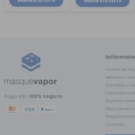
AÑADIR A LA CESTA
AÑADIR A LA CESTA
Infórmate
Formas de Pa
Métodos y zon
Garantías y D
Calculadora A
Pago SSL
100% seguro
Nuestras tien
Mejor tienda 
Preguntas Fre
Contacto