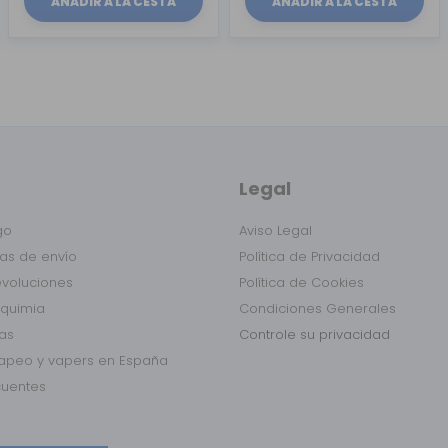
AÑADIR A LA CESTA
AÑADIR A LA CESTA
Legal
go
Aviso Legal
as de envío
Política de Privacidad
evoluciones
Política de Cookies
lquimia
Condiciones Generales
das
Controle su privacidad
vapeo y vapers en España
cuentes