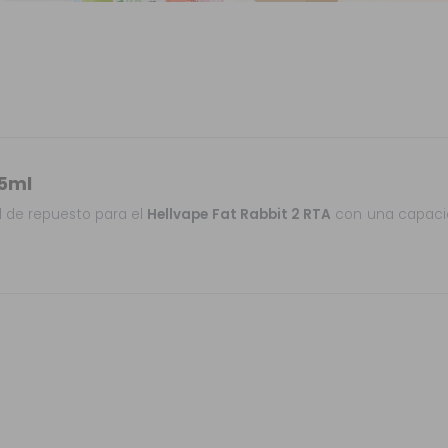
.5ml
al de repuesto para el
Hellvape Fat Rabbit 2 RTA
con una capacid