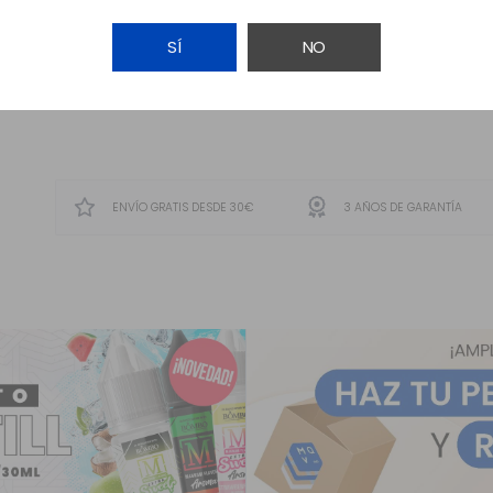
SÍ
NO
AVÍSAME
ENVÍO GRATIS DESDE 30€
3 AÑOS DE GARANTÍA