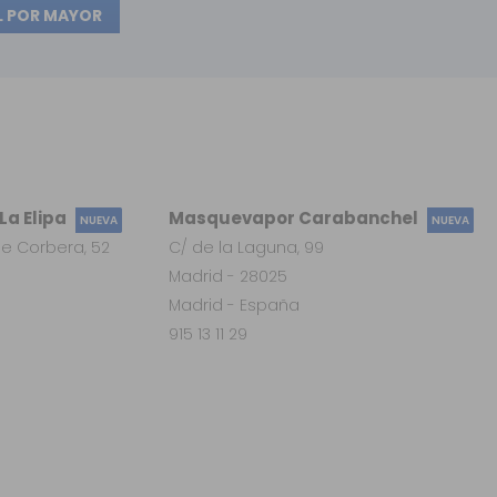
L POR MAYOR
a Elipa
Masquevapor Carabanchel
NUEVA
NUEVA
e Corbera, 52
C/ de la Laguna, 99
Madrid - 28025
Madrid - España
915 13 11 29