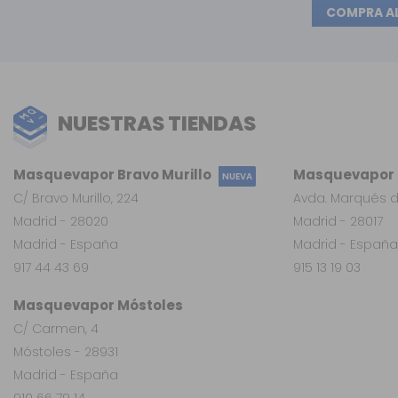
COMPRA A
NUESTRAS TIENDAS
Masquevapor Bravo Murillo
Masquevapor L
NUEVA
C/ Bravo Murillo, 224
Avda. Marqués d
Madrid - 28020
Madrid - 28017
Madrid - España
Madrid - España
917 44 43 69
915 13 19 03
Masquevapor Móstoles
C/ Carmen, 4
Móstoles - 28931
Madrid - España
910 66 79 14