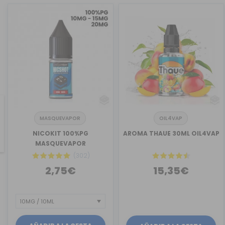
MASQUEVAPOR
OIL4VAP
revious
NICOKIT 100%PG
AROMA THAUE 30ML OIL4VAP
MASQUEVAPOR
(302)
2,75€
15,35€