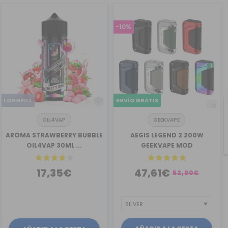
-10%
LONGFILL
ENVÍO GRATIS
OIL4VAP
GEEKVAPE
AROMA STRAWBERRY BUBBLE
AEGIS LEGEND 2 200W
OIL4VAP 30ML ...
GEEKVAPE MOD
17,35€
47,61€
52,90€