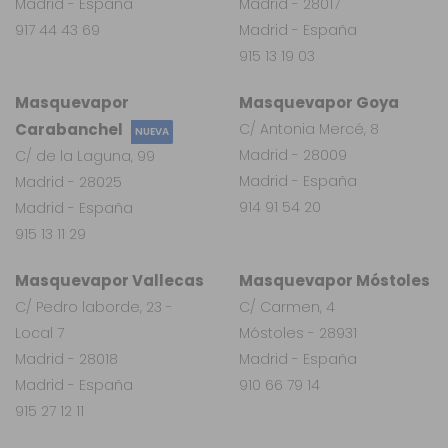
Madrid - España
Madrid - 28017
917 44 43 69
Madrid - España
915 13 19 03
Masquevapor
Masquevapor Goya
Carabanchel
C/ Antonia Mercé, 8
NUEVA
Madrid - 28009
C/ de la Laguna, 99
Madrid - España
Madrid - 28025
914 91 54 20
Madrid - España
915 13 11 29
Masquevapor Vallecas
Masquevapor Móstoles
C/ Pedro laborde, 23 -
C/ Carmen, 4
Local 7
Móstoles - 28931
Madrid - 28018
Madrid - España
Madrid - España
910 66 79 14
915 27 12 11