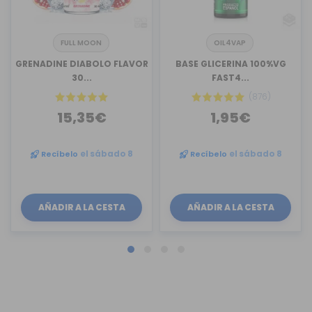
FULL MOON
OIL4VAP
GRENADINE DIABOLO FLAVOR
BASE GLICERINA 100%VG
30...
FAST4...
(876)
15,35€
1,95€
Recíbelo
el sábado 8
Recíbelo
el sábado 8
AÑADIR A LA CESTA
AÑADIR A LA CESTA