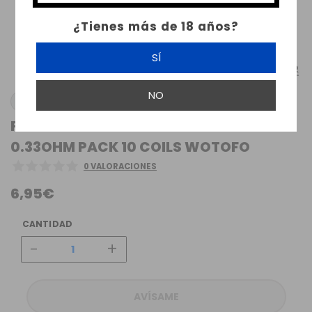
¿Tienes más de 18 años?
SÍ
NO
WOTOFO
FRAMED STAPLE CLAPTON NI80 3MM
0.33OHM PACK 10 COILS WOTOFO
0 VALORACIONES
6,95€
CANTIDAD
-
+
AVÍSAME