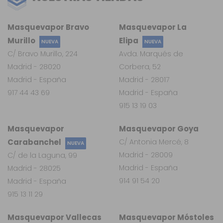
Masquevapor Bravo
Masquevapor La
Murillo
Elipa
NUEVA
NUEVA
C/ Bravo Murillo, 224
Avda. Marqués de
Madrid - 28020
Corbera, 52
Madrid - España
Madrid - 28017
917 44 43 69
Madrid - España
915 13 19 03
Masquevapor
Masquevapor Goya
Carabanchel
C/ Antonia Mercé, 8
NUEVA
Madrid - 28009
C/ de la Laguna, 99
Madrid - España
Madrid - 28025
914 91 54 20
Madrid - España
915 13 11 29
Masquevapor Vallecas
Masquevapor Móstoles