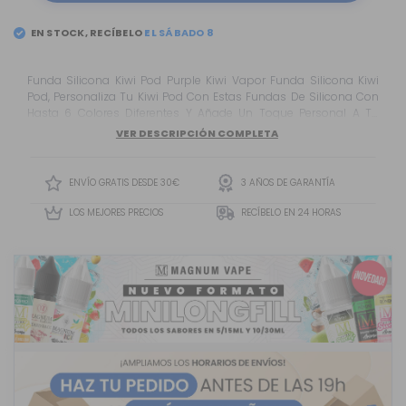
EN STOCK, RECÍBELO
Funda Silicona Kiwi Pod Purple Kiwi Vapor Funda Silicona Kiwi
Pod, Personaliza Tu Kiwi Pod Con Estas Fundas De Silicona Con
Hasta 6 Colores Diferentes Y Añade Un Toque Personal A Tu
Dispositivo.
VER DESCRIPCIÓN COMPLETA
ENVÍO GRATIS DESDE 30€
3 AÑOS DE GARANTÍA
LOS MEJORES PRECIOS
RECÍBELO EN 24 HORAS