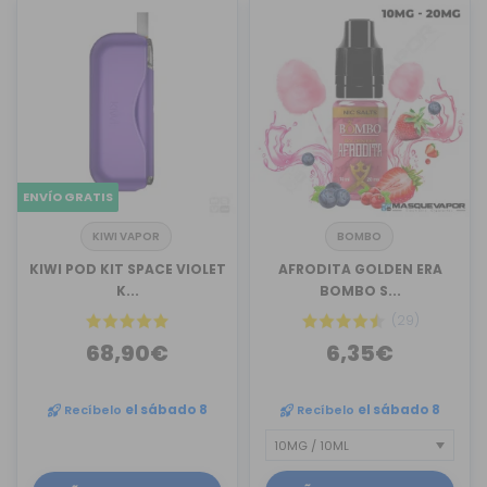
ENVÍO GRATIS
KIWI VAPOR
BOMBO
KIWI POD KIT SPACE VIOLET
AFRODITA GOLDEN ERA
K...
BOMBO S...
(29)
68,90€
6,35€
Recíbelo
el sábado 8
Recíbelo
el sábado 8