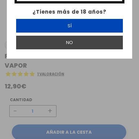
¿Tienes más de 18 años?
SÍ
NO
KIWI VAPOR
FUNDA SILICONA KIWI POD PURPLE KIWI
VAPOR
1 VALORACIÓN
12,90€
CANTIDAD
-
+
AÑADIR A LA CESTA