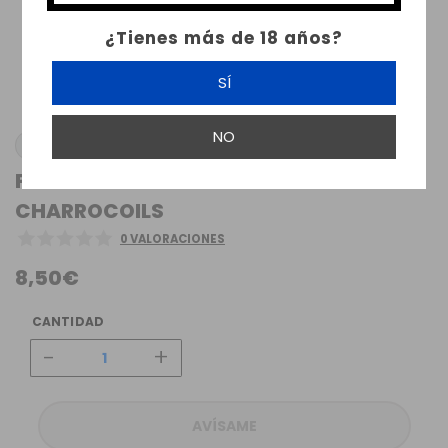
¿Tienes más de 18 años?
SÍ
NO
CHARRO COILS
FUSED CLAPTON ELECTRÓNICO 0.18OHM
CHARROCOILS
0 VALORACIONES
8,50€
CANTIDAD
-
+
AVÍSAME