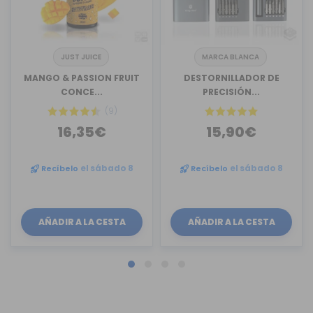
JUST JUICE
MARCA BLANCA
MANGO & PASSION FRUIT
DESTORNILLADOR DE
CONCE...
PRECISIÓN...
(9)
16,35€
15,90€
Recíbelo
el sábado 8
Recíbelo
el sábado 8
AÑADIR A LA CESTA
AÑADIR A LA CESTA