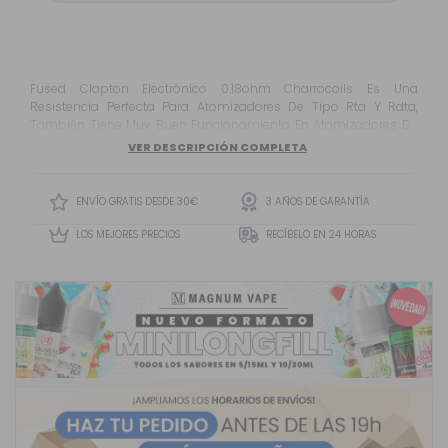
Fused Clapton Electrónico 0.18ohm Charrocoils Es Una
Resistencia Perfecta Para Atomizadores De Tipo Rta Y Rdta,
También Tiene Muy Buen Funcionamiento En Atomizadores De
Dripeo. Es Una Resistencia Muy Equilibrada, Con Buen Sabor Y
VER DESCRIPCIÓN COMPLETA
Una Buena Producción De Vapor.
ENVÍO GRATIS DESDE 30€
3 AÑOS DE GARANTÍA
LOS MEJORES PRECIOS
RECÍBELO EN 24 HORAS