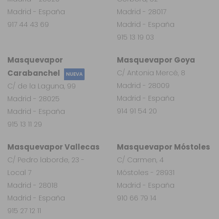
Madrid - España
Madrid - 28017
917 44 43 69
Madrid - España
915 13 19 03
Masquevapor
Masquevapor Goya
Carabanchel
C/ Antonia Mercé, 8
NUEVA
Madrid - 28009
C/ de la Laguna, 99
Madrid - España
Madrid - 28025
914 91 54 20
Madrid - España
915 13 11 29
Masquevapor Vallecas
Masquevapor Móstoles
C/ Pedro laborde, 23 -
C/ Carmen, 4
Local 7
Móstoles - 28931
Madrid - 28018
Madrid - España
Madrid - España
910 66 79 14
915 27 12 11