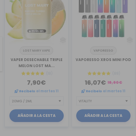
LOST MARY VAPE
VAPORESSO
revious
VAPER DESECHABLE TRIPLE
VAPORESSO XROS MINI POD
MELON LOST MA...
(18)
(88)
7,90€
16,07€
18,90€
Recíbelo
el martes 11
Recíbelo
el martes 11
AÑADIR A LA CESTA
AÑADIR A LA CESTA