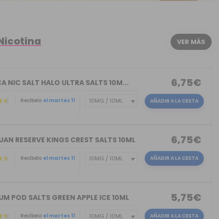
Nicotina
VER MÁS
6,75€
A NIC SALT HALO ULTRA SALTS 10M...
Recíbelo
el martes 11
AÑADIR A LA CESTA
6,75€
UAN RESERVE KINGS CREST SALTS 10ML
Recíbelo
el martes 11
AÑADIR A LA CESTA
)
5,75€
M POD SALTS GREEN APPLE ICE 10ML
Recíbelo
el martes 11
AÑADIR A LA CESTA