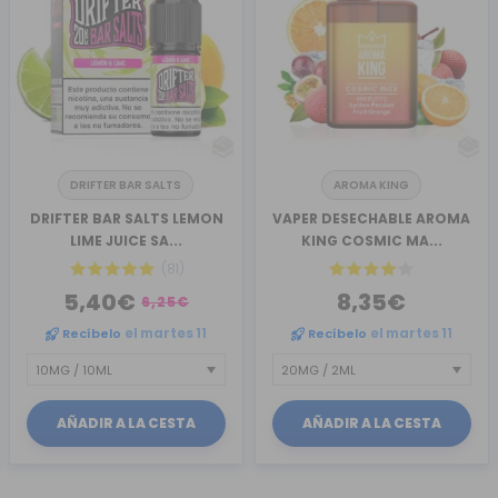
DRIFTER BAR SALTS
AROMA KING
DRIFTER BAR SALTS LEMON
VAPER DESECHABLE AROMA
LIME JUICE SA...
KING COSMIC MA...
(81)
5,40€
8,35€
6,25€
Recíbelo
el martes 11
Recíbelo
el martes 11
AÑADIR A LA CESTA
AÑADIR A LA CESTA