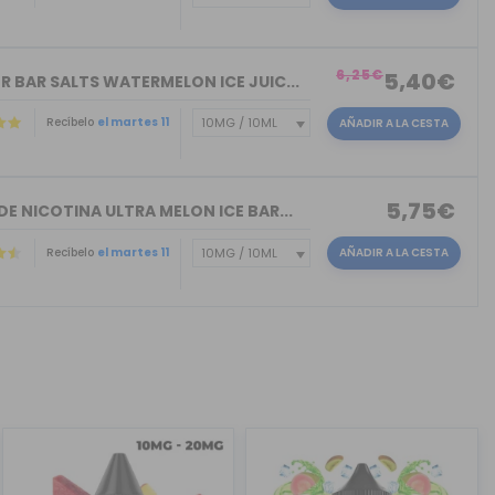
)
6,25€
5,40€
R BAR SALTS WATERMELON ICE JUIC...
Recíbelo
el martes 11
AÑADIR A LA CESTA
5,75€
DE NICOTINA ULTRA MELON ICE BAR...
Recíbelo
el martes 11
AÑADIR A LA CESTA