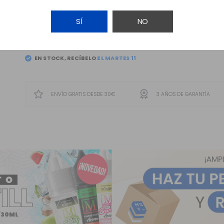
SÍ
NO
AÑADIR A LA CESTA
EN STOCK, RECÍBELO
ENVÍO GRATIS DESDE 30€
3 AÑOS DE GARANTÍA