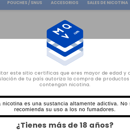
POUCHES / SNUS
ACCESORIOS
SALES DE NICOTINA
Envío gratuito
en pedidos superiores a
30.00€
SALTS
ICE BALI WATERMELON KIWI STRAWBERRY KINGS CREST SALTS 10ML
sitar este sitio certificas que eres mayor de edad y 
KINGS CREST
islación de tu país autoriza la compra de productos
contengan nicotina.
ICE BALI WATERMELON KIWI STRAWBER
27 VALORACIONES
6,80€
 nicotina es una sustancia altamente adictiva. No
recomienda su uso a los no fumadores.
NICOTINA
CANTIDAD
¿Tienes más de 18 años?
-
+