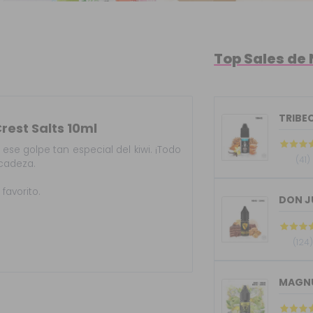
Top Sales de 
TRIBEC
rest Salts 10ml
 ese golpe tan especial del kiwi. ¡Todo
(41)
icadeza.
favorito.
DON J
(124
MAGNU