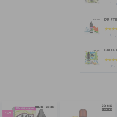
(102
DRIFTE
(191)
SALES 
(147)
-14%