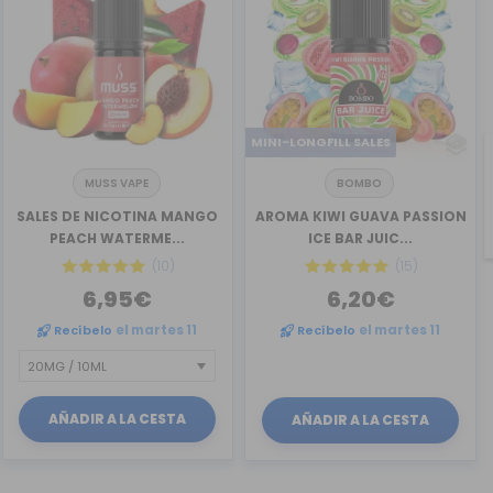
MINI-LONGFILL SALES
MUSS VAPE
BOMBO
SALES DE NICOTINA MANGO
AROMA KIWI GUAVA PASSION
PEACH WATERME...
ICE BAR JUIC...
(10)
(15)
6,95€
6,20€
Recíbelo
el martes 11
Recíbelo
el martes 11
AÑADIR A LA CESTA
AÑADIR A LA CESTA