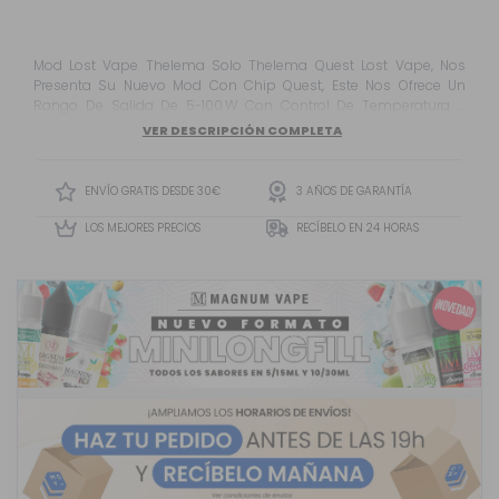
Mod Lost Vape Thelema Solo Thelema Quest Lost Vape, Nos
Presenta Su Nuevo Mod Con Chip Quest, Este Nos Ofrece Un
Rango De Salida De 5-100 W Con Control De Temperatura Y
Alimentación Mediante Tan Solo Una Batería 18650 O 21700 (No
VER DESCRIPCIÓN COMPLETA
Incluidas)
ENVÍO GRATIS DESDE 30€
3 AÑOS DE GARANTÍA
LOS MEJORES PRECIOS
RECÍBELO EN 24 HORAS