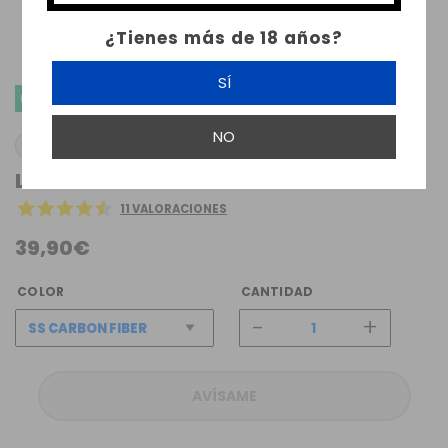
¿Tienes más de 18 años?
SÍ
ENVÍO GRATIS
NO
LOST VAPE
LOST VAPE THELEMA SOLO MOD
11 VALORACIONES
39,90€
COLOR
CANTIDAD
-
+
AVÍSAME