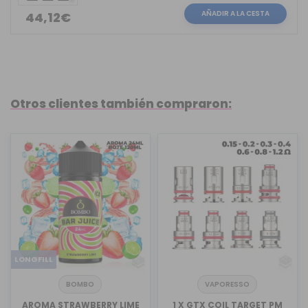
AÑADIR A LA CESTA
44,12€
Otros clientes también compraron:
LONGFILL
BOMBO
VAPORESSO
AROMA STRAWBERRY LIME
1 X GTX COIL TARGET PM