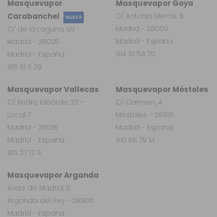
Masquevapor
Masquevapor Goya
Carabanchel
C/ Antonia Mercé, 8
NUEVA
Madrid - 28009
C/ de la Laguna, 99
Madrid - España
Madrid - 28025
914 91 54 20
Madrid - España
915 13 11 29
Masquevapor Vallecas
Masquevapor Móstoles
C/ Pedro laborde, 23 -
C/ Carmen, 4
Local 7
Móstoles - 28931
Madrid - 28018
Madrid - España
Madrid - España
910 66 79 14
915 27 12 11
Masquevapor Arganda
Avda. de Madrid, 5
Arganda del Rey - 28500
Madrid - España