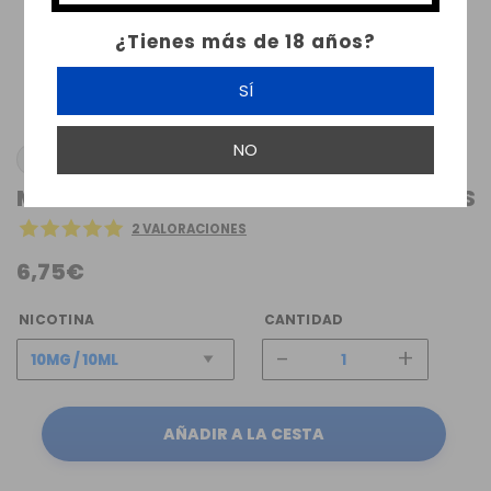
¿Tienes más de 18 años?
SÍ
NO
JUICY SALTS
MANGO PEAR PASSION 10ML JUICY SALTS
2 VALORACIONES
6,75€
NICOTINA
CANTIDAD
-
+
AÑADIR A LA CESTA