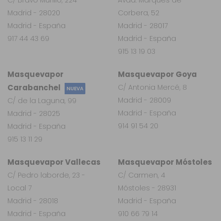
Madrid - 28020
Corbera, 52
Madrid - España
Madrid - 28017
917 44 43 69
Madrid - España
915 13 19 03
Masquevapor
Masquevapor Goya
Carabanchel
C/ Antonia Mercé, 8
NUEVA
Madrid - 28009
C/ de la Laguna, 99
Madrid - España
Madrid - 28025
914 91 54 20
Madrid - España
915 13 11 29
Masquevapor Vallecas
Masquevapor Móstoles
C/ Pedro laborde, 23 -
C/ Carmen, 4
Local 7
Móstoles - 28931
Madrid - 28018
Madrid - España
Madrid - España
910 66 79 14