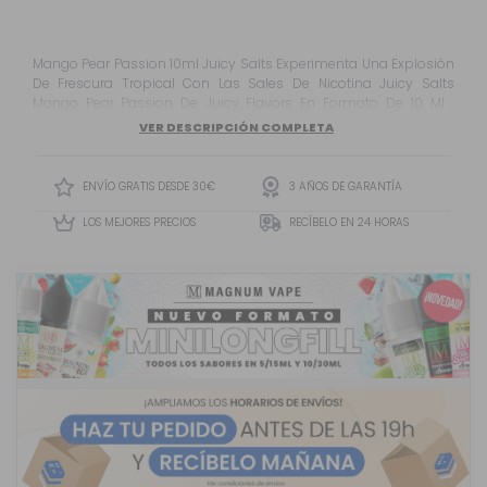
Mango Pear Passion 10ml Juicy Salts Experimenta Una Explosión
De Frescura Tropical Con Las Sales De Nicotina Juicy Salts
Mango Pear Passion De Juicy Flavors En Formato De 10 Ml .
Sumérgete En La Armonía De Sabores Exquisitos Mientras El
VER DESCRIPCIÓN COMPLETA
Dulce Mango Tropical Se Entrelaza Con Las Notas Jugosas Y
Refrescantes De La Pera . Este Elixir De Vapeo Es Co...
ENVÍO GRATIS DESDE 30€
3 AÑOS DE GARANTÍA
LOS MEJORES PRECIOS
RECÍBELO EN 24 HORAS