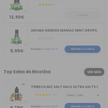
AVÍSAME
12,90€
AROMA GENESIS MANIAC MINT DROPS 8ML L...
Recíbelo
el martes 11
AÑADIR A LA CESTA
8,95€
Top Sales de Nicotina
VER MÁS
TRIBECA NIC SALT HALO ULTRA SALTS 10M...
(41)
Recíbelo
el martes 11
AÑADIR A LA CESTA
6,75€