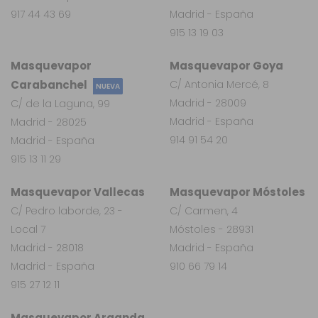
917 44 43 69
Madrid - España
915 13 19 03
Masquevapor
Masquevapor Goya
Carabanchel
C/ Antonia Mercé, 8
NUEVA
Madrid - 28009
C/ de la Laguna, 99
Madrid - España
Madrid - 28025
914 91 54 20
Madrid - España
915 13 11 29
Masquevapor Vallecas
Masquevapor Móstoles
C/ Pedro laborde, 23 -
C/ Carmen, 4
Local 7
Móstoles - 28931
Madrid - 28018
Madrid - España
Madrid - España
910 66 79 14
915 27 12 11
Masquevapor Arganda