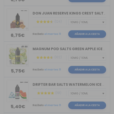
DON JUAN RESERVE KINGS CREST SALTS 10ML
(124)
Recíbelo
el martes 11
AÑADIR A LA CESTA
6,75€
MAGNUM POD SALTS GREEN APPLE ICE 10ML
(102)
Recíbelo
el martes 11
AÑADIR A LA CESTA
5,75€
DRIFTER BAR SALTS WATERMELON ICE JUIC...
(191)
Recíbelo
el martes 11
AÑADIR A LA CESTA
5,40€