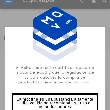
Tu pedido puede ser enviado en
12h:
02m:
36s
LOST MARY VAPE
MOSTRANDO 1-24 DE 130 ARTÍCULO(S)
Al visitar este sitio certificas que eres
mayor de edad y que la legislación de
1
2
3
6
…
tu país autoriza la compra de
productos que contengan nicotina.
La nicotina es una sustancia altamente
adictiva. No se recomienda su uso a
los no fumadores.