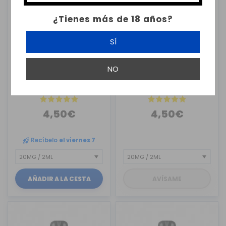
¿Tienes más de 18 años?
SÍ
LOST MARY VAPE
LOST MARY VAPE
NO
CARTUCHO PRECARGADO
CARTUCHO PRECARGADO
DRAGON ...
SOUR AP...
4,50€
4,50€
Recíbelo
el viernes 7
AÑADIR A LA CESTA
AVÍSAME