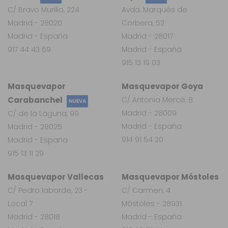
C/ Bravo Murillo, 224
Avda. Marqués de
Madrid - 28020
Corbera, 52
Madrid - España
Madrid - 28017
917 44 43 69
Madrid - España
915 13 19 03
Masquevapor
Masquevapor Goya
Carabanchel
C/ Antonia Mercé, 8
NUEVA
Madrid - 28009
C/ de la Laguna, 99
Madrid - España
Madrid - 28025
914 91 54 20
Madrid - España
915 13 11 29
Masquevapor Vallecas
Masquevapor Móstoles
C/ Pedro laborde, 23 -
C/ Carmen, 4
Local 7
Móstoles - 28931
Madrid - 28018
Madrid - España