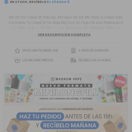
EN STOCK, RECÍBELO
EL
SÁBADO 8
Mtl Kit For Creek Bf Rda By Atmizoo Kit De Mtl Para El Creek Rda.
Convierte Tu Creek En Un Rda Mtl, Con Un Flujo De Aire Potencial D
= 1.2 Mm O D = 1.5 Mm Y Un Reductor De Cámara Para Una
Experiencia Mtl Mejorada.
VER DESCRIPCIÓN COMPLETA
ENVÍO GRATIS DESDE 30€
3 AÑOS DE GARANTÍA
LOS MEJORES PRECIOS
RECÍBELO EN 24 HORAS