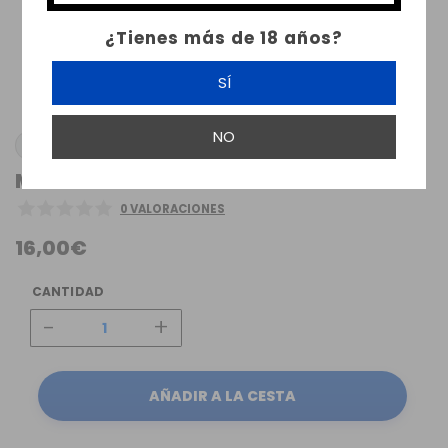
¿Tienes más de 18 años?
SÍ
NO
ATMIZOO
MTL KIT FOR CREEK BF RDA BY ATMIZOO
0 VALORACIONES
16,00€
CANTIDAD
-
+
AÑADIR A LA CESTA