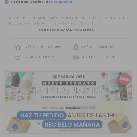
EN STOCK, RECÍBELO
Nexmesh Ofrf 4ml Pyrex Replacement Tanque De Pyrex De
Repuesto Para El Atomizador Nexmesh De Ofrf.
VER DESCRIPCIÓN COMPLETA
ENVÍO GRATIS DESDE 30€
3 AÑOS DE GARANTÍA
LOS MEJORES PRECIOS
RECÍBELO EN 24 HORAS