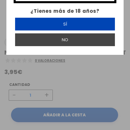
¿Tienes más de 18 años?
SÍ
NO
OFRF
NEXMESH OFRF 4ML PYREX REPLACEMENT
0 VALORACIONES
3,95€
CANTIDAD
-
+
AÑADIR A LA CESTA