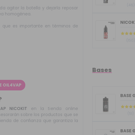
(46)
a agitar la botella y dejarla reposar
 sea homogénea.
NICOK
o que es importante en términos de
(150
Bases
E OIL4VAP
?
AP NICOKIT
en la tienda online
(51)
asesorarán sobre los productos que se
ienda de confianza que garantiza la
BASE G