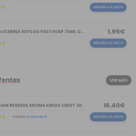
AÑADIR A LA CESTA
)
1,95€
LICERINA 100%VG FAST4VAP 70ML O...
AÑADIR A LA CESTA
)
Ventas
VER MÁS
16,40€
DON JUAN RESERVE AROMA KINGS CREST 30ML
Recíbelo
el sábado 8
AÑADIR A LA CESTA