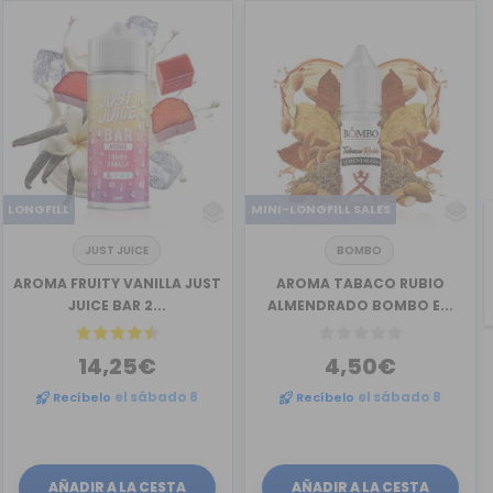
LONGFILL
MINI-LONGFILL SALES
JUST JUICE
BOMBO
AROMA FRUITY VANILLA JUST
AROMA TABACO RUBIO
JUICE BAR 2...
ALMENDRADO BOMBO E...
14,25€
4,50€
Recíbelo
el sábado 8
Recíbelo
el sábado 8
AÑADIR A LA CESTA
AÑADIR A LA CESTA