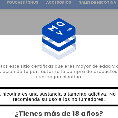
POUCHES / SNUS
ACCESORIOS
SALES DE NICOTINA
Envío gratuito
en pedidos superiores a
30.00€
NICOKIT DE MACERACION TRADICIONAL
NICOKIT OIL4VAP
NICOKIT 30PG/70VG
sitar este sitio certificas que eres mayor de edad y 
OIL4VAP
islación de tu país autoriza la compra de productos
contengan nicotina.
NICOKIT 30PG/70VG 10ML 20MG OIL4
322 VALORACIONES
3,35€
 nicotina es una sustancia altamente adictiva. No
recomienda su uso a los no fumadores.
NICOTINA
CANTIDAD
¿Tienes más de 18 años?
-
+