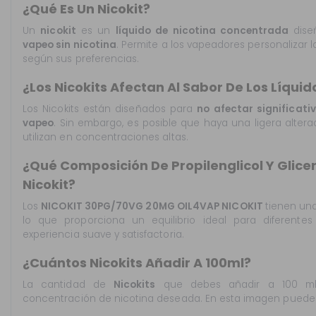
¿Qué Es Un Nicokit?
Un
nicokit
es un
líquido de nicotina concentrada
dise
vapeo sin nicotina
. Permite a los vapeadores personalizar l
según sus preferencias.
¿Los Nicokits Afectan Al Sabor De Los Líqui
Los Nicokits están diseñados para
no afectar significati
vapeo
. Sin embargo, es posible que haya una ligera altera
utilizan en concentraciones altas.
¿Qué Composición De Propilenglicol Y Glice
Nicokit?
Los
NICOKIT 30PG/70VG 20MG OIL4VAP NICOKIT
tienen un
lo que proporciona un equilibrio ideal para diferente
experiencia suave y satisfactoria.
¿Cuántos Nicokits Añadir A 100ml?
La cantidad de
Nicokits
que debes añadir a 100 ml
concentración de nicotina deseada. En esta imagen puedes