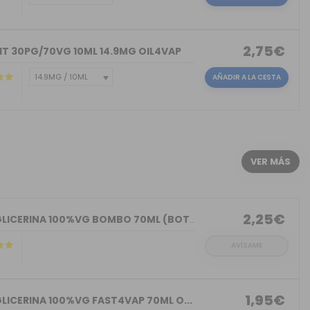
2,75€
IT 30PG/70VG 10ML 14.9MG OIL4VAP
AÑADIR A LA CESTA
)
VER MÁS
2,25€
BASE GLICERINA 100%VG BOMBO 70ML (BOT...
AVÍSAME
1,95€
LICERINA 100%VG FAST4VAP 70ML O...