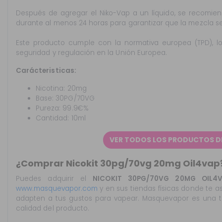
Después de agregar el Niko-Vap a un líquido, se recomiend
durante al menos 24 horas para garantizar que la mezcla
Este producto cumple con la normativa europea (TPD), l
seguridad y regulación en la Unión Europea.
Carácteristicas:
Nicotina: 20mg
Base: 30PG/70VG
Pureza: 99.9€%
Cantidad: 10ml
VER TODOS LOS PRODUCTOS D
¿Comprar Nicokit 30pg/70vg 20mg Oil4vap
Puedes adquirir el
NICOKIT 30PG/70VG 20MG OIL4V
www.masquevapor.com
y en sus tiendas físicas donde te 
adapten a tus gustos para vapear. Masquevapor es una t
calidad del producto.