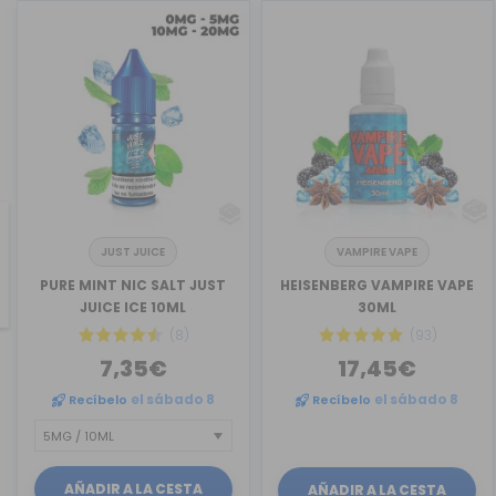
JUST JUICE
VAMPIRE VAPE
revious
PURE MINT NIC SALT JUST
HEISENBERG VAMPIRE VAPE
JUICE ICE 10ML
30ML
(8)
(93)
7,35€
17,45€
Recíbelo
el sábado 8
Recíbelo
el sábado 8
AÑADIR A LA CESTA
AÑADIR A LA CESTA