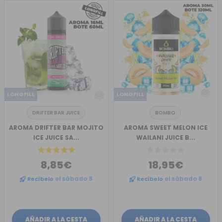
LONGFILL
LONGFILL
DRIFTER BAR JUICE
BOMBO
AROMA DRIFTER BAR MOJITO
AROMA SWEET MELON ICE
ICE JUICE SA...
WAILANI JUICE B...
8,85€
18,95€
Recíbelo
el sábado 8
Recíbelo
el sábado 8
AÑADIR A LA CESTA
AÑADIR A LA CESTA