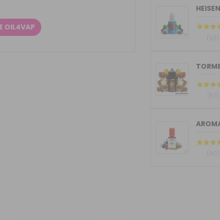
HEISE
E OIL4VAP
(93)
(57)
AROMA
(60)