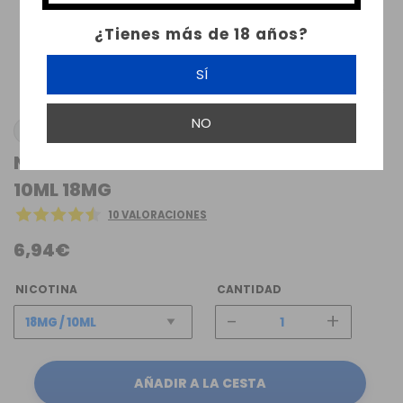
¿Tienes más de 18 años?
SÍ
NO
ATMOS LAB
NUTACCO SALTED MIST ATMOS LAB TPD
10ML 18MG
10 VALORACIONES
6,94€
NICOTINA
CANTIDAD
-
+
AÑADIR A LA CESTA