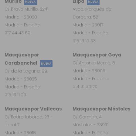
Murillo
Elipa
NUEVA
NUEVA
C/ Bravo Murillo, 224
Avda. Marqués de
Madrid - 28020
Corbera, 52
Madrid - España
Madrid - 28017
917 44 43 69
Madrid - España
915 13 19 03
Masquevapor
Masquevapor Goya
Carabanchel
C/ Antonia Mercé, 8
NUEVA
Madrid - 28009
C/ de la Laguna, 99
Madrid - España
Madrid - 28025
914 91 54 20
Madrid - España
915 13 11 29
Masquevapor Vallecas
Masquevapor Móstoles
C/ Pedro laborde, 23 -
C/ Carmen, 4
Local 7
Móstoles - 28931
Madrid - 28018
Madrid - España