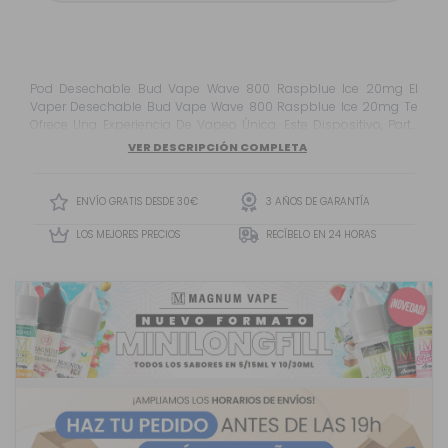
Pod Desechable Bud Vape Wave 800 Raspblue Ice 20mg El
Vaper Desechable Bud Vape Wave 800 Raspblue Ice 20mg Te
Ofrece Una Experiencia De Vapeo Única. Este Dispositivo, Parte
De La Innovadora Gama Bud Vape Wave Con Tecnología
VER DESCRIPCIÓN COMPLETA
Wavetec, Promete Una Experiencia De Vapeo Superior
Respaldada Por La Marca Estadounidense Bud Vape, Conocida
Por El Éxito De Los Vapers Olé. Este Sabor Frut...
ENVÍO GRATIS DESDE 30€
3 AÑOS DE GARANTÍA
LOS MEJORES PRECIOS
RECÍBELO EN 24 HORAS