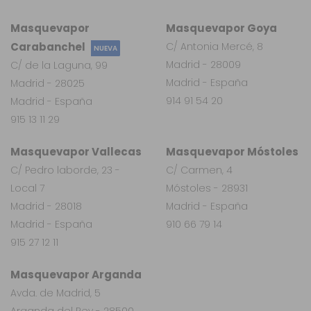
Masquevapor
Masquevapor Goya
Carabanchel
C/ Antonia Mercé, 8
NUEVA
Madrid - 28009
C/ de la Laguna, 99
Madrid - España
Madrid - 28025
914 91 54 20
Madrid - España
915 13 11 29
Masquevapor Vallecas
Masquevapor Móstoles
C/ Pedro laborde, 23 -
C/ Carmen, 4
Local 7
Móstoles - 28931
Madrid - 28018
Madrid - España
Madrid - España
910 66 79 14
915 27 12 11
Masquevapor Arganda
Avda. de Madrid, 5
Arganda del Rey - 28500