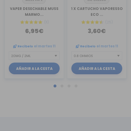
VAPER DESECHABLE MUSS
1 X CARTUCHO VAPORESSO
MARMO...
ECO ...
(11)
(25)
6,95€
3,60€
Recíbelo
el martes 11
Recíbelo
el martes 11
AÑADIR A LA CESTA
AÑADIR A LA CESTA