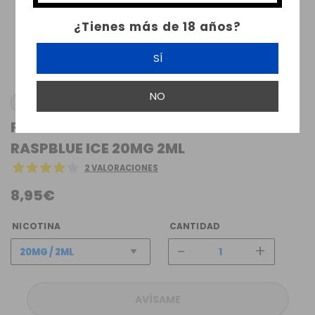
¿Tienes más de 18 años?
SÍ
NO
BUD VAPE
POD DESECHABLE BUD VAPE WAVE 800
RASPBLUE ICE 20MG 2ML
2 VALORACIONES
8,95€
NICOTINA
CANTIDAD
-
+
AVÍSAME