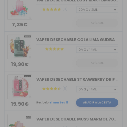
VAPER DESECHABLE LOST MARY BM600 STRA...
(9)
AVÍSAME
7,35€
VAPER DESECHABLE COLA LIMA GUDBAR X-U...
AVÍSAME
19,90€
VAPER DESECHABLE STRAWBERRY DRIF GUDB...
(5)
Recíbelo
el martes 11
AÑADIR A LA CESTA
19,90€
VAPER DESECHABLE MUSS MARMOL 700 TRIP...