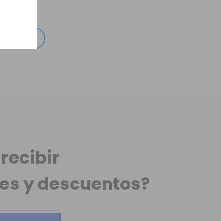
recibir
es
y descuentos?