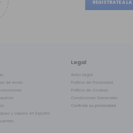
REGÍSTRATE A LA
Legal
go
Aviso Legal
as de envío
Política de Privacidad
evoluciones
Política de Cookies
lquimia
Condiciones Generales
das
Controle su privacidad
vapeo y vapers en España
cuentes