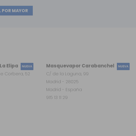
L POR MAYOR
a Elipa
Masquevapor Carabanchel
NUEVA
NUEVA
e Corbera, 52
C/ de la Laguna, 99
Madrid - 28025
Madrid - España
915 13 11 29