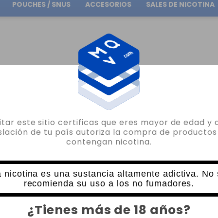
POUCHES / SNUS
ACCESORIOS
SALES DE NICOTINA
Envío gratuito
en pedidos superiores a
30.00€
R MARCA
PODS DESECHABLES CRYSTAL
sitar este sitio certificas que eres mayor de edad y 
islación de tu país autoriza la compra de productos
contengan nicotina.
STAL
 nicotina es una sustancia altamente adictiva. No
recomienda su uso a los no fumadores.
¿Tienes más de 18 años?
Lamentamos las molestias.