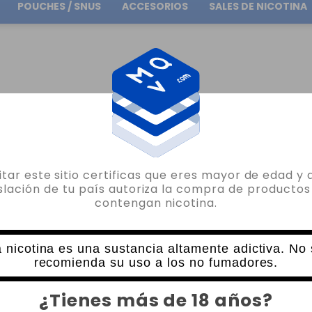
POUCHES / SNUS
ACCESORIOS
SALES DE NICOTINA
Envío gratuito
en pedidos superiores a
30.00€
PYREX REPUESTO THUNDERHEAD
PYREX ARTEMIS II THUNDERHEAD RDTA
sitar este sitio certificas que eres mayor de edad y 
THUNDERHEAD CREATIONS
islación de tu país autoriza la compra de productos
contengan nicotina.
PYREX ARTEMIS II THUNDERHEAD RDTA
0 VALORACIONES
3,20€
 nicotina es una sustancia altamente adictiva. No
recomienda su uso a los no fumadores.
CANTIDAD
¿Tienes más de 18 años?
-
+