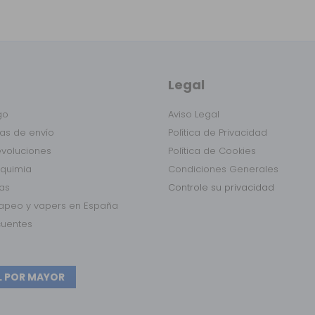
Legal
go
Aviso Legal
as de envío
Política de Privacidad
evoluciones
Política de Cookies
lquimia
Condiciones Generales
das
Controle su privacidad
vapeo y vapers en España
cuentes
L POR MAYOR