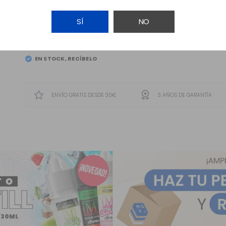
SÍ
NO
AÑADIR A LA CESTA
EN STOCK, RECÍBELO
EL
VIERNES 7
ENVÍO GRATIS DESDE 30€
3 AÑOS DE GARANTÍA