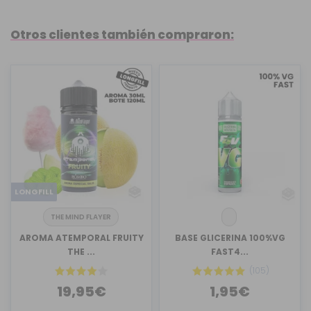
Otros clientes también compraron:
LONGFILL
THE MIND FLAYER
AROMA ATEMPORAL FRUITY
BASE GLICERINA 100%VG
THE ...
FAST4...
(105)
19,95€
1,95€