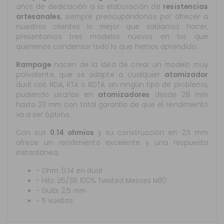
años de dedicación a la elaboración de
resistencias
artesanales
, siempre preocupándonos por ofrecer a
nuestros clientes lo mejor que sabíamos hacer,
presentamos tres modelos nuevos en los que
queremos condensar todo lo que hemos aprendido
.
Rampage
nacen de la idea de crear un modelo muy
polivalente, que se adapte a cualquier
atomizador
dual coil, RDA, RTA o RDTA sin ningún tipo de problema,
pudiendo usarlas en
atomizadores
desde 28 mm
hasta 23 mm con total garantía de que el rendimiento
va a ser óptimo.
Con sus
0.14 ohmios
y su construcción en 2,5 mm
ofrece un rendimiento excelente y una respuesta
instantánea.
- Ohm: 0.14 en dual
- Hilo: 26/38 100% Twisted Messes N80
- Guía: 2,5 mm
- 5 vueltas