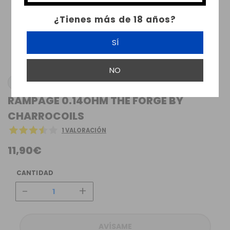
¿Tienes más de 18 años?
SÍ
NO
CHARRO COILS
RAMPAGE 0.14OHM THE FORGE BY
CHARROCOILS
1 VALORACIÓN
11,90€
CANTIDAD
-
+
AVÍSAME