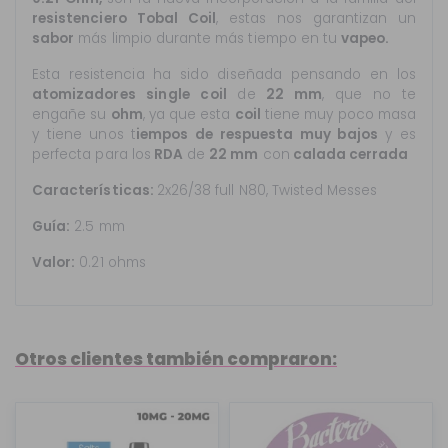
resistenciero
Tobal Coil
, estas nos garantizan un
sabor
más limpio durante más tiempo en tu
vapeo.
Esta resistencia ha sido diseñada pensando en los
atomizadores
single
coil
de
22 mm
, que no te
engañe su
ohm
, ya que esta
coil
tiene muy poco masa
y tiene unos t
iempos de respuesta muy bajos
y es
perfecta para los
RDA
de
22 mm
con
calada cerrada
Características:
2x26/38 full N80, Twisted Messes
Guía:
2.5 mm
Valor:
0.21 ohms
Otros clientes también compraron: