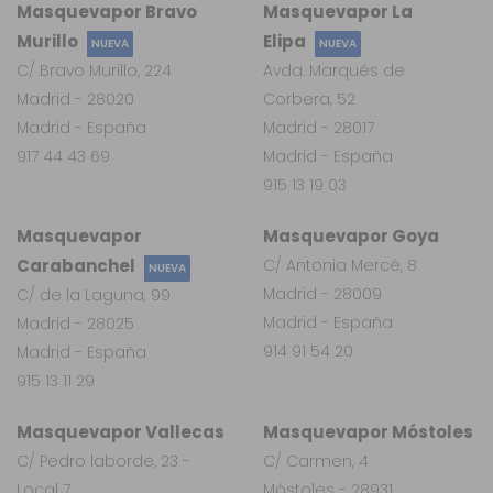
Masquevapor Bravo
Masquevapor La
Murillo
Elipa
NUEVA
NUEVA
C/ Bravo Murillo, 224
Avda. Marqués de
Madrid - 28020
Corbera, 52
Madrid - España
Madrid - 28017
917 44 43 69
Madrid - España
915 13 19 03
Masquevapor
Masquevapor Goya
Carabanchel
C/ Antonia Mercé, 8
NUEVA
Madrid - 28009
C/ de la Laguna, 99
Madrid - España
Madrid - 28025
914 91 54 20
Madrid - España
915 13 11 29
Masquevapor Vallecas
Masquevapor Móstoles
C/ Pedro laborde, 23 -
C/ Carmen, 4
Local 7
Móstoles - 28931