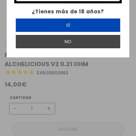
¿Tienes más de 18 años?
SÍ
NO
TOBAL COILS
RESISTENCIA ARTESANAL TOBAL COILS
ALCHELICIOUS V2 0.21 OHM
2 VALORACIONES
14,00€
CANTIDAD
-
+
AVÍSAME