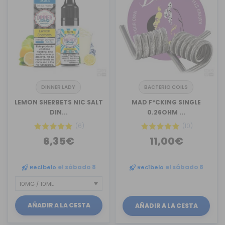
DINNER LADY
BACTERIO COILS
LEMON SHERBETS NIC SALT
MAD F*CKING SINGLE
DIN...
0.26OHM ...
(6)
(10)
6,35€
11,00€
Recíbelo
el sábado 8
Recíbelo
el sábado 8
AÑADIR A LA CESTA
AÑADIR A LA CESTA