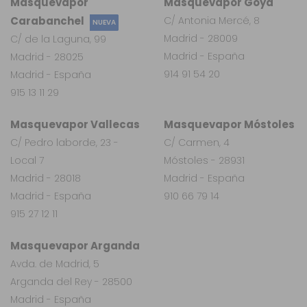
Masquevapor
Masquevapor Goya
Carabanchel
C/ Antonia Mercé, 8
NUEVA
Madrid - 28009
C/ de la Laguna, 99
Madrid - España
Madrid - 28025
914 91 54 20
Madrid - España
915 13 11 29
Masquevapor Vallecas
Masquevapor Móstoles
C/ Pedro laborde, 23 -
C/ Carmen, 4
Local 7
Móstoles - 28931
Madrid - 28018
Madrid - España
Madrid - España
910 66 79 14
915 27 12 11
Masquevapor Arganda
Avda. de Madrid, 5
Arganda del Rey - 28500
Madrid - España