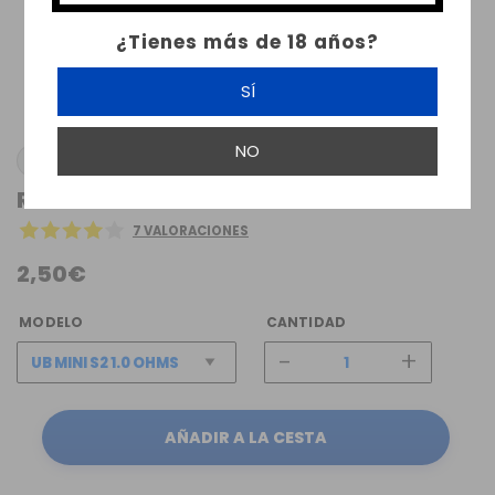
¿Tienes más de 18 años?
SÍ
NO
LOST VAPE
RESISTENCIA ORION MINI LOST VAPE
7 VALORACIONES
2,50€
MODELO
CANTIDAD
-
+
AÑADIR A LA CESTA