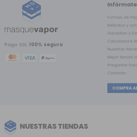
Infórmate
Formas de Pa
Métodos y zon
Garantías y D
Calculadora A
Pago SSL
100% seguro
Nuestras tien
Mejor tienda 
Preguntas Fre
Contacto
COMPRA A
NUESTRAS TIENDAS