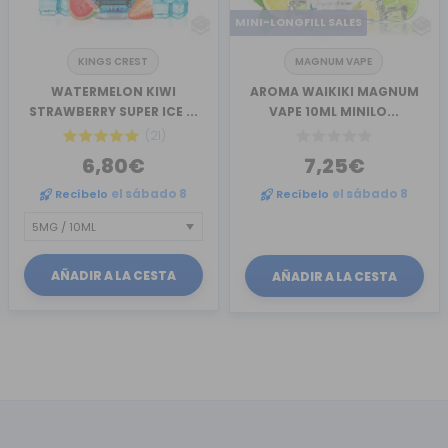
MINI-LONGFILL SALES
KINGS CREST
MAGNUM VAPE
WATERMELON KIWI
AROMA WAIKIKI MAGNUM
STRAWBERRY SUPER ICE ...
VAPE 10ML MINILO...
(21)
6,80€
7,25€
Recíbelo
el sábado 8
Recíbelo
el sábado 8
AÑADIR A LA CESTA
AÑADIR A LA CESTA