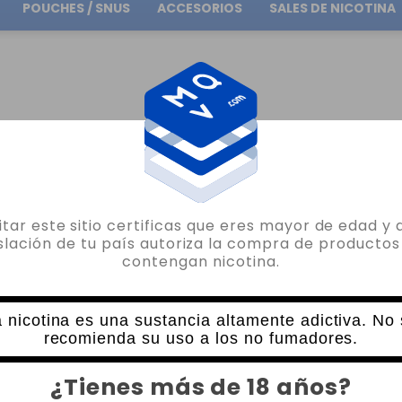
POUCHES / SNUS
ACCESORIOS
SALES DE NICOTINA
Envío gratuito
en pedidos superiores a
30.00€
SALES DE NICOTINA APPLE & GRAPE WAILANI JUICE BY BOMBO E LIQUID 10ML
sitar este sitio certificas que eres mayor de edad y 
BOMBO
islación de tu país autoriza la compra de productos
contengan nicotina.
SALES DE NICOTINA APPLE & GRAPE WA
15 VALORACIONES
6,35€
 nicotina es una sustancia altamente adictiva. No
recomienda su uso a los no fumadores.
NICOTINA
CANTIDAD
¿Tienes más de 18 años?
-
+