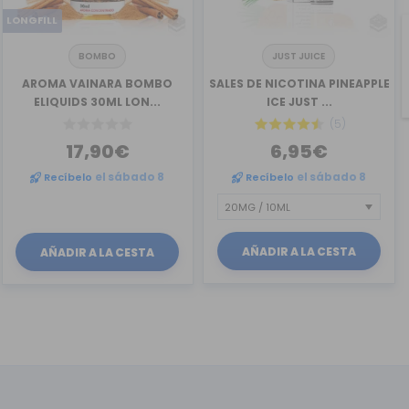
LONGFILL
BOMBO
JUST JUICE
AROMA VAINARA BOMBO
SALES DE NICOTINA PINEAPPLE
ELIQUIDS 30ML LON...
ICE JUST ...
(5)
17,90€
6,95€
Recíbelo
el sábado 8
Recíbelo
el sábado 8
AÑADIR A LA CESTA
AÑADIR A LA CESTA