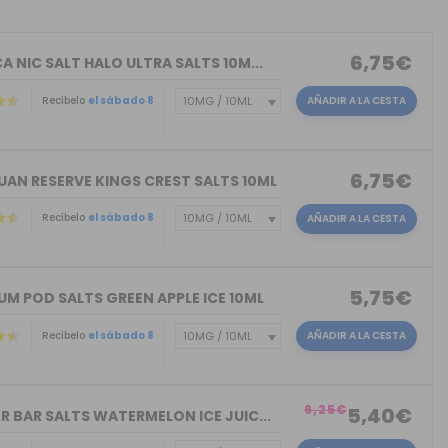
6,75€
A NIC SALT HALO ULTRA SALTS 10M...
Recíbelo
el sábado 8
AÑADIR A LA CESTA
6,75€
UAN RESERVE KINGS CREST SALTS 10ML
Recíbelo
el sábado 8
AÑADIR A LA CESTA
)
5,75€
M POD SALTS GREEN APPLE ICE 10ML
Recíbelo
el sábado 8
AÑADIR A LA CESTA
)
6,25€
5,40€
R BAR SALTS WATERMELON ICE JUIC...