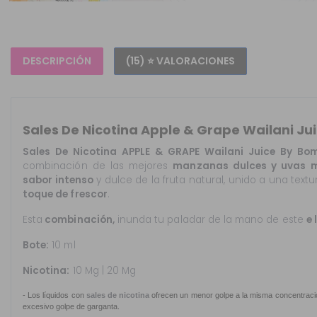
DESCRIPCIÓN
(15) ⭐ VALORACIONES
Sales De Nicotina Apple & Grape Wailani Ju
Sales De Nicotina APPLE & GRAPE
Wailani Juice
By Bomb
combinación de las mejores
manzanas dulces y uvas 
sabor intenso
y dulce de la fruta natural, unido a una tex
toque de frescor
.
Esta
combinación,
inunda tu paladar de la mano de este
e 
Bote:
10 ml
Nicotina:
10 Mg | 20 Mg
- Los líquidos con
sales de nicotina
ofrecen un menor golpe a la misma concentració
excesivo golpe de garganta.