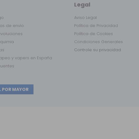
Legal
go
Aviso Legal
as de envío
Política de Privacidad
evoluciones
Política de Cookies
lquimia
Condiciones Generales
das
Controle su privacidad
vapeo y vapers en España
cuentes
L POR MAYOR