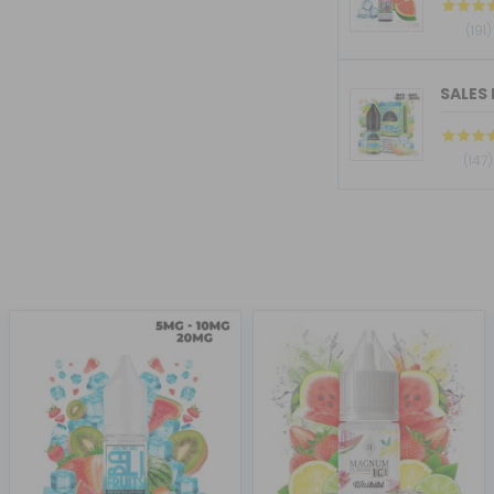
(191)
SALES 
(147)