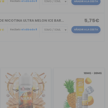
Recíbelo
el sábado 8
AÑADIR A LA CESTA
5,75€
DE NICOTINA ULTRA MELON ICE BAR...
Recíbelo
el sábado 8
AÑADIR A LA CESTA