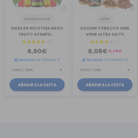
THE MIND FLAYER
VIPER
revious
SALES DE NICOTINA BASIC
GOLDEN TOBACCO 10ML
FRUITY ATEMPO...
VIPER ULTRA SALTS
(6)
(5)
6,90€
6,08€
6,75€
Recíbelo
el sábado 8
Recíbelo
el sábado 8
AÑADIR A LA CESTA
AÑADIR A LA CESTA