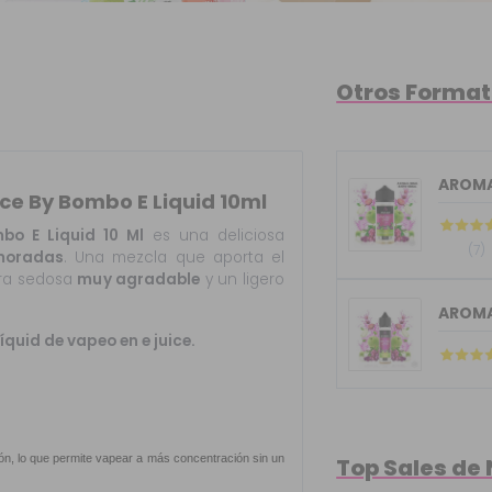
Otros Forma
AROMA 
ice By Bombo E Liquid 10ml
o E Liquid 10 Ml
es
una deliciosa
(7)
moradas
. Una mezcla que aporta el
tura sedosa
muy agradable
y un ligero
AROMA 
líquid de vapeo en e juice.
n, lo que permite vapear a más concentración sin un
Top Sales de 