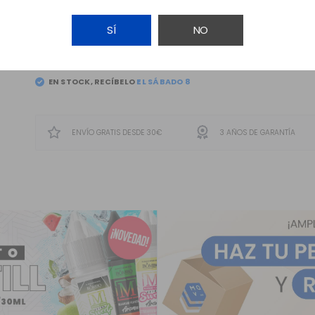
SÍ
NO
AÑADIR A LA CESTA
EN STOCK, RECÍBELO
EL
SÁBADO 8
ENVÍO GRATIS DESDE 30€
3 AÑOS DE GARANTÍA