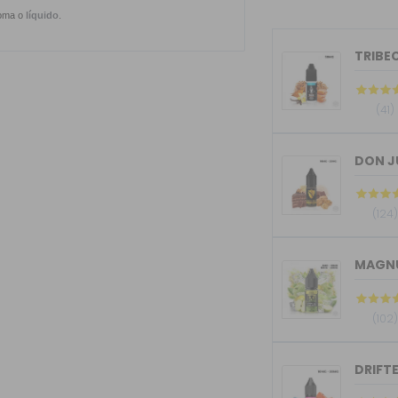
aroma o
líquido
.
TRIBEC
(41)
DON J
(124
MAGNU
(102
DRIFTE