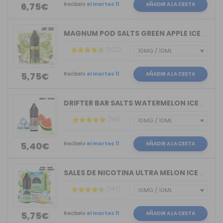
Recíbelo
el martes 11
AÑADIR A LA CESTA
6,75€
MAGNUM POD SALTS GREEN APPLE ICE 10ML
(102)
Recíbelo
el martes 11
AÑADIR A LA CESTA
5,75€
DRIFTER BAR SALTS WATERMELON ICE JUIC...
(191)
Recíbelo
el martes 11
AÑADIR A LA CESTA
5,40€
SALES DE NICOTINA ULTRA MELON ICE BAR...
(147)
Recíbelo
el martes 11
AÑADIR A LA CESTA
5,75€