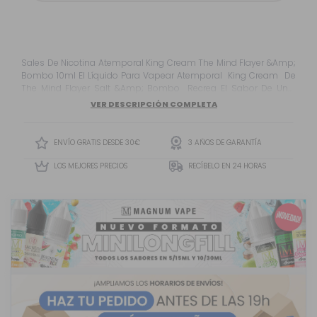
Sales De Nicotina Atemporal King Cream The Mind Flayer &Amp;
Bombo 10ml El Líquido Para Vapear Atemporal King Cream De
The Mind Flayer Salt &Amp; Bombo Recrea El Sabor De Una
Deliciosa Crema De Frutos Secos Junto A Una Vainilla Intensa,
VER DESCRIPCIÓN COMPLETA
Chocolate Con Leche Dulce Y Un Toque Muy Ligero De Café
Para Redondear Esta Increíble Receta Diseñada Durante...
ENVÍO GRATIS DESDE 30€
3 AÑOS DE GARANTÍA
LOS MEJORES PRECIOS
RECÍBELO EN 24 HORAS