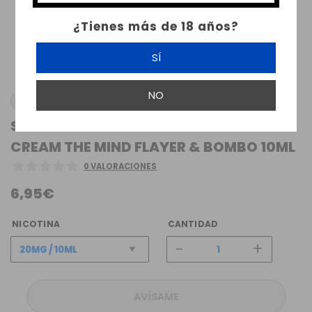
¿Tienes más de 18 años?
SÍ
NO
THE MIND FLAYER
SALES DE NICOTINA ATEMPORAL KING
CREAM THE MIND FLAYER & BOMBO 10ML
0 VALORACIONES
6,95€
NICOTINA
CANTIDAD
-
+
AVÍSAME