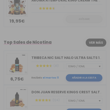
AROMA ATEMPORAL KING CREAM THE MIND F...
AVÍSAME
19,95€
Top Sales de Nicotina
VER MÁS
TRIBECA NIC SALT HALO ULTRA SALTS 10M...
(41)
Recíbelo
el martes 11
AÑADIR A LA CESTA
6,75€
DON JUAN RESERVE KINGS CREST SALTS 10ML
(124)