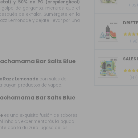
etal) y 50% de PG (propilenglicol)
(102
 golpe de garganta, mientras que el
 después de exhalar. Sumérgete en la
Razz Lemonade y déjate llevar por una
DRIFTE
(191)
SALES 
 Pachamama Bar Salts Blue
(147)
ue Razz Lemonade
con sales de
istribuyan productos de vapeo.
 Pachamama Bar Salts Blue
de
es una exquisita fusión de sabores
 Al inhalar, experimentarás la aguda
te con la dulzura jugosa de las