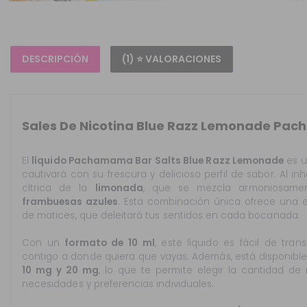
DESCRIPCIÓN
(1) ⭐ VALORACIONES
Sales De Nicotina Blue Razz Lemonade Pa
El
líquido Pachamama Bar Salts Blue Razz Lemonade
es u
cautivará con su frescura y delicioso perfil de sabor. Al i
cítrica de la
limonada
, que se mezcla armoniosamen
frambuesas azules
. Esta combinación única ofrece una e
de matices, que deleitará tus sentidos en cada bocanada.
Con un
formato de 10 ml
, este líquido es fácil de tran
contigo a donde quiera que vayas. Además, está disponibl
10 mg y 20 mg
, lo que te permite elegir la cantidad de
necesidades y preferencias individuales.