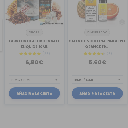
DROPS
DINNER LADY
revious
FAUSTOS DEAL DROPS SALT
SALES DE NICOTINA PINEAPPLE
ELIQUIDS 10ML
ORANGE FR...
(28)
(8)
6,80€
5,60€
AÑADIR A LA CESTA
AÑADIR A LA CESTA