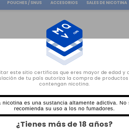
POUCHES / SNUS
ACCESORIOS
SALES DE NICOTINA
Envío gratuito
en pedidos superiores a
30.00€
ALTS
SALES DE NICOTINA BLUE RAZZ LEMONADE PACHAMAMA BAR 10ML
sitar este sitio certificas que eres mayor de edad y 
PACHAMAMA
islación de tu país autoriza la compra de productos
contengan nicotina.
SALES DE NICOTINA BLUE RAZZ LEMO
1 VALORACIÓN
6,95€
 nicotina es una sustancia altamente adictiva. No
recomienda su uso a los no fumadores.
NICOTINA
CANTIDAD
¿Tienes más de 18 años?
-
+