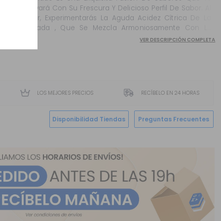
Cautivará Con Su Frescura Y Delicioso Perfil De Sabor. Al
Inhalar, Experimentarás La Aguda Acidez Cítrica De La
Limonada , Que Se Mezcla Armoniosamente Con La
Dulzura Jugosa De Las Frambuesas Azules</S...
VER DESCRIPCIÓN COMPLETA
LOS MEJORES PRECIOS
RECÍBELO EN 24 HORAS
Disponibilidad Tiendas
Preguntas Frecuentes