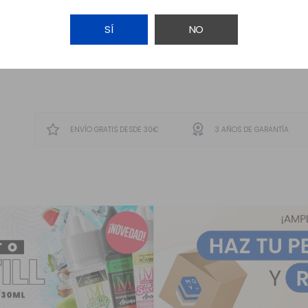
SÍ
NO
AVÍSAME
ENVÍO GRATIS DESDE 30€
3 AÑOS DE GARANTÍA