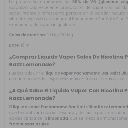
La proporción equilibrada de
50% de VG (glicerina veg
garantiza una excelente producción de vapor y un sólido
sabor intenso y refrescante perdura en el paladar incluso
vibrante explosión de sabor del Pachamama Bar Salts Blue 
experiencia de vapeo inigualable.
Sales de nicotina:
10 Mg | 20 Mg
Bote:
10 ml
¿Comprar Liquido Vaper Sales De Nicotina
Razz Lemonade?
Puedes adquirir el
líquido vaper Pachamama Bar Salts
Bl
nicotina en tiendas especializadas en línea o físicas que d
¿A Qué Sabe El Liquido Vaper Con Nicotina
Razz Lemonade?
El
líquido vaper Pachamama Bar Salts
Blue Razz Lemona
que te cautivará con su frescura y delicioso perfil de sabor.
acidez cítrica de la
limonada
, que se mezcla armoniosamen
frambuesas azules
.