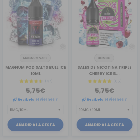
MAGNUM VAPE
BOMBO
MAGNUM POD SALTS BULL ICE
SALES DE NICOTINA TRIPLE
10ML
CHERRY ICE B...
(47)
(65)
5,75€
5,75€
Recíbelo
el viernes 7
Recíbelo
el viernes 7
AÑADIR A LA CESTA
AÑADIR A LA CESTA