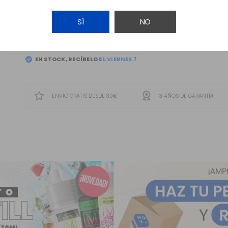
SÍ
NO
AÑADIR A LA CESTA
EN STOCK, RECÍBELO
ENVÍO GRATIS DESDE 30€
3 AÑOS DE GARANTÍA