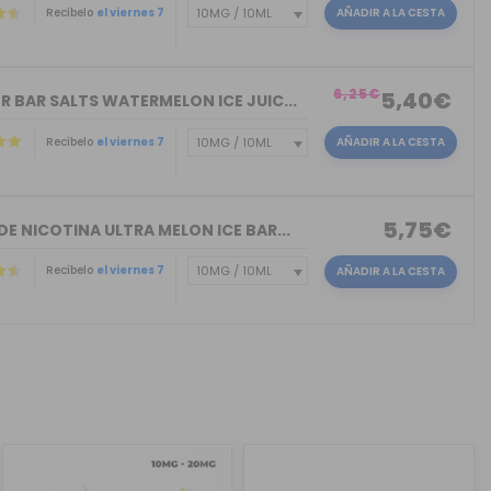
Recíbelo
el viernes 7
AÑADIR A LA CESTA
)
6,25€
5,40€
R BAR SALTS WATERMELON ICE JUIC...
Recíbelo
el viernes 7
AÑADIR A LA CESTA
5,75€
DE NICOTINA ULTRA MELON ICE BAR...
Recíbelo
el viernes 7
AÑADIR A LA CESTA