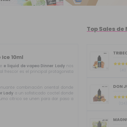
Top Sales de 
TRIBEC
 Ice 10ml
de
e liquid
de vapeo Dinner Lady
nos
(41)
l frescor es el principal protagonista
DON J
nuante combinación oriental donde
er Lady
a un sofisticado coctel donde
 zumo cítrico se unen para dar paso a
(124
MAGNU