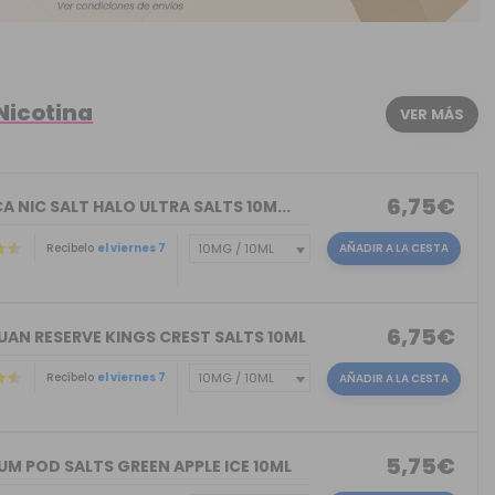
Nicotina
VER MÁS
6,75€
A NIC SALT HALO ULTRA SALTS 10M...
Recíbelo
el viernes 7
AÑADIR A LA CESTA
6,75€
UAN RESERVE KINGS CREST SALTS 10ML
Recíbelo
el viernes 7
AÑADIR A LA CESTA
)
5,75€
M POD SALTS GREEN APPLE ICE 10ML