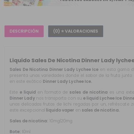
DESCRIPCIÓN
(0) ⭐ VALORACIONES
Liquido Sales De Nicotina Dinner Lady lychee
Sales De Nicotina Dinner Lady Lychee Ice
en esta gama 
presenta unas variedades donde el sabor de la fruta junto a
en este exótico
Dinner Lady
Lychee Ice
.
Este
e liquid
en formato de
sales de nicotina
es una exte
Dinner Lady
nos transporta con su
e liquid
Lychee Ice
Dinn
unas delicadas frutas de lichi regadas por un, refréscate
este excepcional
liquido
vaper
en
sales de nicotina.
Sales de nicotina:
10mg
|20mg
Bote:
10ml