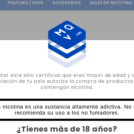
POUCHES / SNUS
ACCESORIOS
SALES DE NICOTINA
Envío gratuito
en pedidos superiores a
30.00€
SALTS
SALES DE NICOTINA DINNER LADY LYCHEE ICE 10ML
sitar este sitio certificas que eres mayor de edad y 
DINNER LADY
islación de tu país autoriza la compra de productos
contengan nicotina.
SALES DE NICOTINA DINNER LADY LYCHE
0 VALORACIONES
6,35€
 nicotina es una sustancia altamente adictiva. No
recomienda su uso a los no fumadores.
NICOTINA
CANTIDAD
¿Tienes más de 18 años?
-
+