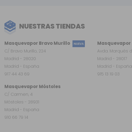
NUESTRAS TIENDAS
Masquevapor Bravo Murillo
Masquevapor L
NUEVA
C/ Bravo Murillo, 224
Avda. Marqués d
Madrid - 28020
Madrid - 28017
Madrid - España
Madrid - España
917 44 43 69
915 13 19 03
Masquevapor Móstoles
C/ Carmen, 4
Móstoles - 28931
Madrid - España
910 66 79 14