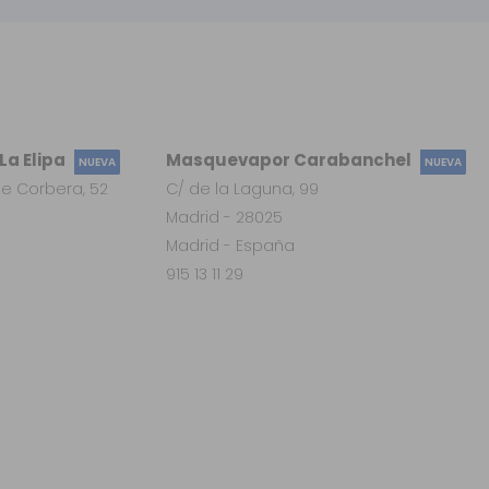
a Elipa
Masquevapor Carabanchel
NUEVA
NUEVA
e Corbera, 52
C/ de la Laguna, 99
Madrid - 28025
Madrid - España
915 13 11 29