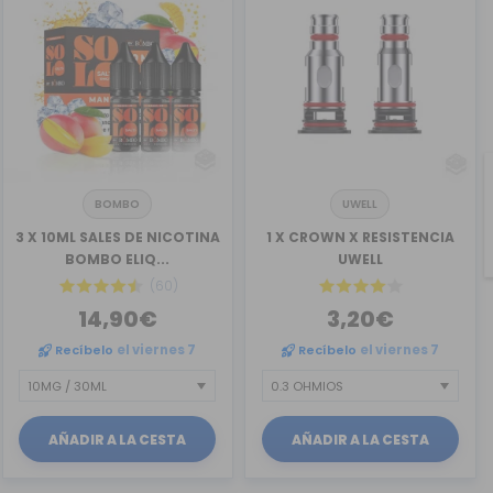
BOMBO
UWELL
3 X 10ML SALES DE NICOTINA
1 X CROWN X RESISTENCIA
BOMBO ELIQ...
UWELL
(60)
14,90€
3,20€
Recíbelo
el viernes 7
Recíbelo
el viernes 7
AÑADIR A LA CESTA
AÑADIR A LA CESTA