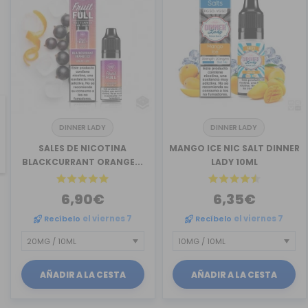
DINNER LADY
DINNER LADY
revious
SALES DE NICOTINA
MANGO ICE NIC SALT DINNER
BLACKCURRANT ORANGE...
LADY 10ML
6,90€
6,35€
Recíbelo
el viernes 7
Recíbelo
el viernes 7
AÑADIR A LA CESTA
AÑADIR A LA CESTA