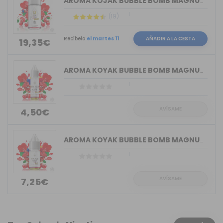
AROMA KOJAK BUBBLE BOMB MAGNUM VAPE 3...
(19)
Recíbelo
el martes 11
AÑADIR A LA CESTA
19,35€
AROMA KOYAK BUBBLE BOMB MAGNUM VAPE 5...
AVÍSAME
4,50€
AROMA KOYAK BUBBLE BOMB MAGNUM VAPE 1...
AVÍSAME
7,25€