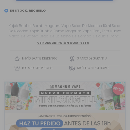
EN STOCK, RECÍBELO
EL
MARTES 11
Kojak Bubble Bomb Magnum Vape Sales De Nicotina 10ml Sales
De Nicotina Kojak Bubble Bomb Magnum Vape 10ml, Esta Nueva
Marca De Vapeo Llega De La Mano De Bombo E Liquids Donde
Nos Ofrecen Una Serie De E Liquids De Vapeo O E Juice En
VER DESCRIPCIÓN COMPLETA
Formato De Sales De Nicotina Para Tu Pod De Vapeo En Los Que...
ENVÍO GRATIS DESDE 30€
3 AÑOS DE GARANTÍA
LOS MEJORES PRECIOS
RECÍBELO EN 24 HORAS