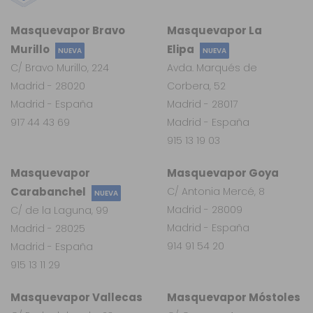
Masquevapor Bravo
Masquevapor La
Murillo
Elipa
NUEVA
NUEVA
C/ Bravo Murillo, 224
Avda. Marqués de
Madrid - 28020
Corbera, 52
Madrid - España
Madrid - 28017
917 44 43 69
Madrid - España
915 13 19 03
Masquevapor
Masquevapor Goya
Carabanchel
C/ Antonia Mercé, 8
NUEVA
Madrid - 28009
C/ de la Laguna, 99
Madrid - España
Madrid - 28025
914 91 54 20
Madrid - España
915 13 11 29
Masquevapor Vallecas
Masquevapor Móstoles