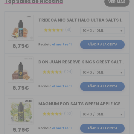
Top Sales de Nicotina
VER MÁS
TRIBECA NIC SALT HALO ULTRA SALTS 10M...
(41)
Recíbelo
el martes 11
AÑADIR A LA CESTA
6,75€
DON JUAN RESERVE KINGS CREST SALTS 10ML
(124)
Recíbelo
el martes 11
AÑADIR A LA CESTA
6,75€
MAGNUM POD SALTS GREEN APPLE ICE 10ML
(102)
Recíbelo
el martes 11
AÑADIR A LA CESTA
5,75€