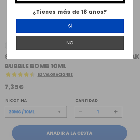
¿Tienes más de 18 años?
SÍ
NO
MAGNUM VAPE
SALES DE NICOTINA MAGNUM VAPE KOJAK
BUBBLE BOMB 10ML
52 VALORACIONES
7,35€
NICOTINA
CANTIDAD
-
+
AÑADIR A LA CESTA