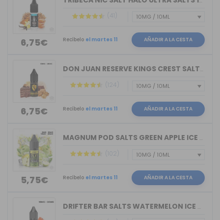
TRIBECA NIC SALT HALO ULTRA SALTS 10M...
(41)
Recíbelo
el martes 11
AÑADIR A LA CESTA
6,75€
DON JUAN RESERVE KINGS CREST SALTS 10ML
(124)
Recíbelo
el martes 11
AÑADIR A LA CESTA
6,75€
MAGNUM POD SALTS GREEN APPLE ICE 10ML
(102)
Recíbelo
el martes 11
AÑADIR A LA CESTA
5,75€
DRIFTER BAR SALTS WATERMELON ICE JUIC...