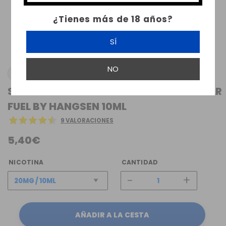
¿Tienes más de 18 años?
SÍ
NO
HANGSEN
SALES DE NICOTINA MENTHOL CANDY BAR
FUEL BY HANGSEN 10ML
9 VALORACIONES
5,40€
NICOTINA
CANTIDAD
-
+
AÑADIR A LA CESTA