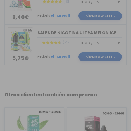
(191)
Recíbelo
el martes 11
AÑADIR A LA CESTA
5,40€
SALES DE NICOTINA ULTRA MELON ICE BAR...
(147)
Recíbelo
el martes 11
AÑADIR A LA CESTA
5,75€
Otros clientes también compraron: