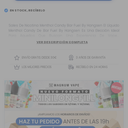
EN STOCK, RECÍBELO
Sales De Nicotina Menthol Candy Bar Fuel By Hangsen El Líquido
Menthol Candy De Bar Fuel By Hangsen Es Una Elección Ideal
Para Aquellos Que Buscan Una Experiencia De Vapeo
Refrescante Y Satisfactoria. Con Su Delicioso Sabor A Caramelo
VER DESCRIPCIÓN COMPLETA
Cremoso Y Un Toque Fresco De Menta, Este Líquido Ofrece Una
Combinación Armoniosa Que Deleitará Tus Papilas Gustativas
En Cada Inhalación Y Exhalación. Al Abrir La Bot...
ENVÍO GRATIS DESDE 30€
3 AÑOS DE GARANTÍA
LOS MEJORES PRECIOS
RECÍBELO EN 24 HORAS