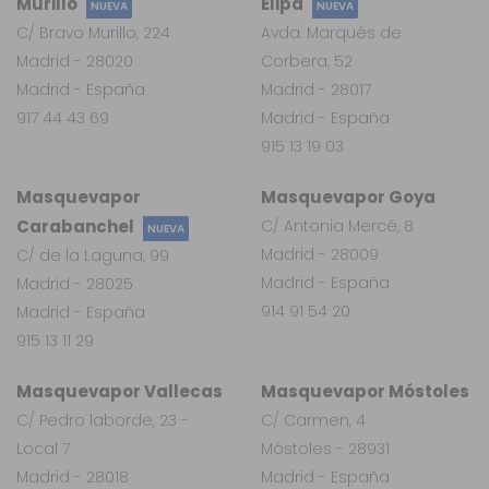
Murillo
Elipa
NUEVA
NUEVA
C/ Bravo Murillo, 224
Avda. Marqués de
Madrid - 28020
Corbera, 52
Madrid - España
Madrid - 28017
917 44 43 69
Madrid - España
915 13 19 03
Masquevapor
Masquevapor Goya
Carabanchel
C/ Antonia Mercé, 8
NUEVA
Madrid - 28009
C/ de la Laguna, 99
Madrid - España
Madrid - 28025
914 91 54 20
Madrid - España
915 13 11 29
Masquevapor Vallecas
Masquevapor Móstoles
C/ Pedro laborde, 23 -
C/ Carmen, 4
Local 7
Móstoles - 28931
Madrid - 28018
Madrid - España