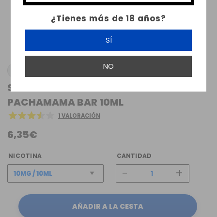
¿Tienes más de 18 años?
SÍ
NO
PACHAMAMA
SALES DE NICOTINA PEACH ICE
PACHAMAMA BAR 10ML
1 VALORACIÓN
6,35€
NICOTINA
CANTIDAD
-
+
AÑADIR A LA CESTA