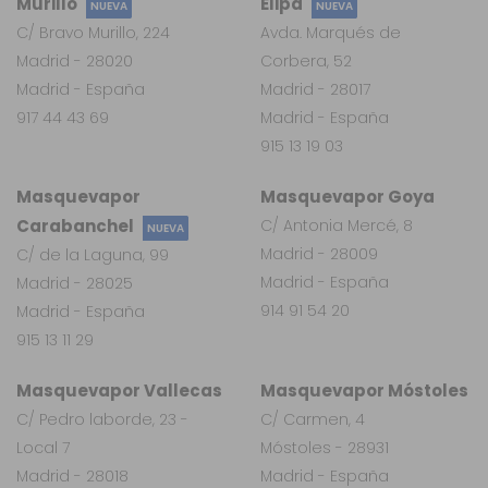
Murillo
Elipa
NUEVA
NUEVA
C/ Bravo Murillo, 224
Avda. Marqués de
Madrid - 28020
Corbera, 52
Madrid - España
Madrid - 28017
917 44 43 69
Madrid - España
915 13 19 03
Masquevapor
Masquevapor Goya
Carabanchel
C/ Antonia Mercé, 8
NUEVA
Madrid - 28009
C/ de la Laguna, 99
Madrid - España
Madrid - 28025
914 91 54 20
Madrid - España
915 13 11 29
Masquevapor Vallecas
Masquevapor Móstoles
C/ Pedro laborde, 23 -
C/ Carmen, 4
Local 7
Móstoles - 28931
Madrid - 28018
Madrid - España