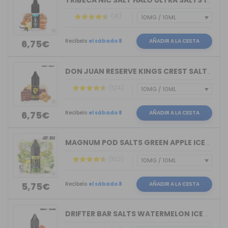
TRIBECA NIC SALT HALO ULTRA SALTS 10M...
(41)
Recíbelo
el sábado 8
AÑADIR A LA CESTA
6,75€
DON JUAN RESERVE KINGS CREST SALTS 10ML
(124)
Recíbelo
el sábado 8
AÑADIR A LA CESTA
6,75€
MAGNUM POD SALTS GREEN APPLE ICE 10ML
(102)
Recíbelo
el sábado 8
AÑADIR A LA CESTA
5,75€
DRIFTER BAR SALTS WATERMELON ICE JUIC...