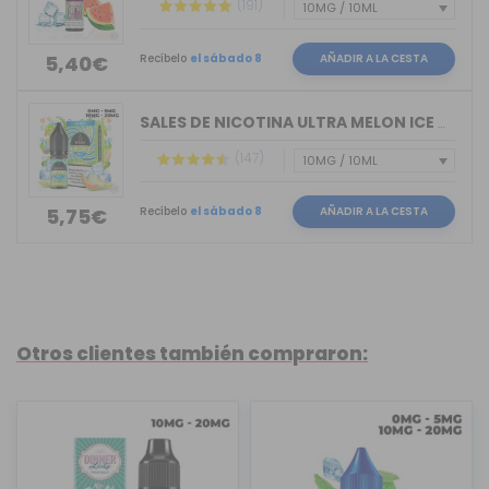
(191)
Recíbelo
el sábado 8
AÑADIR A LA CESTA
5,40€
SALES DE NICOTINA ULTRA MELON ICE BAR...
(147)
Recíbelo
el sábado 8
AÑADIR A LA CESTA
5,75€
Otros clientes también compraron: