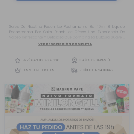
Sales De Nicotina Peach Ice Pachamama Bar 10ml El Líquido
Pachamama Bar Salts Peach Ice Ofrece Una Experiencia De
Vapeo Refrescante Y Deliciosa Que Combina La Dulzura Suave Y
Jugosa De Los Melocotones Maduros Con Una Frescura
VER DESCRIPCIÓN COMPLETA
Revitalizante De Hielo . Cada Inhalación Te Envolverá En La
Deliciosa Esencia Del Melocotón, Ofreciendo Una Explos...
ENVÍO GRATIS DESDE 30€
3 AÑOS DE GARANTÍA
LOS MEJORES PRECIOS
RECÍBELO EN 24 HORAS