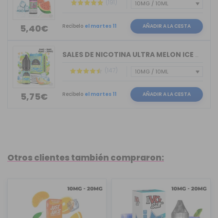
(191)
Recíbelo
el martes 11
AÑADIR A LA CESTA
5,40€
SALES DE NICOTINA ULTRA MELON ICE BAR...
(147)
Recíbelo
el martes 11
AÑADIR A LA CESTA
5,75€
Otros clientes también compraron: