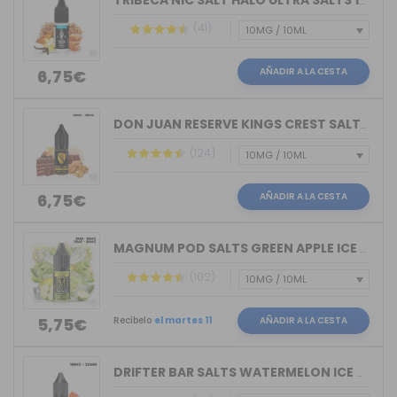
TRIBECA NIC SALT HALO ULTRA SALTS 10M...
(41)
AÑADIR A LA CESTA
6,75€
DON JUAN RESERVE KINGS CREST SALTS 10ML
(124)
AÑADIR A LA CESTA
6,75€
MAGNUM POD SALTS GREEN APPLE ICE 10ML
(102)
Recíbelo
el martes 11
AÑADIR A LA CESTA
5,75€
DRIFTER BAR SALTS WATERMELON ICE JUIC...