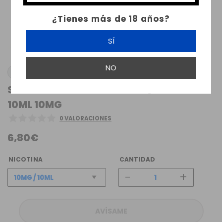
¿Tienes más de 18 años?
SÍ
NO
IVG
SPEARMINT NIC SALT IVG LIQUIDS TPD
10ML 10MG
0 VALORACIONES
6,80€
NICOTINA
CANTIDAD
-
+
AVÍSAME