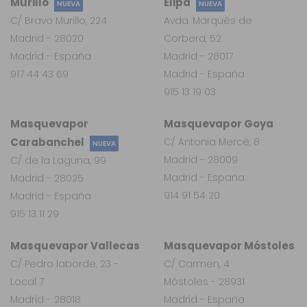
Murillo
Elipa
NUEVA
NUEVA
C/ Bravo Murillo, 224
Avda. Marqués de
Madrid - 28020
Corbera, 52
Madrid - España
Madrid - 28017
917 44 43 69
Madrid - España
915 13 19 03
Masquevapor
Masquevapor Goya
Carabanchel
C/ Antonia Mercé, 8
NUEVA
Madrid - 28009
C/ de la Laguna, 99
Madrid - España
Madrid - 28025
914 91 54 20
Madrid - España
915 13 11 29
Masquevapor Vallecas
Masquevapor Móstoles
C/ Pedro laborde, 23 -
C/ Carmen, 4
Local 7
Móstoles - 28931
Madrid - 28018
Madrid - España