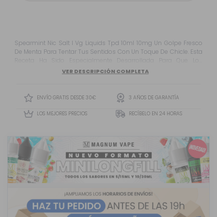
Spearmint Nic Salt I Vg Liquids Tpd 10ml 10mg Un Golpe Fresco
De Menta Para Tentar Tus Sentidos Con Un Toque De Chicle. Esta
Receta Ha Sido Especialmente Desarrollada Para Que Los
Sabores Se Adapten Perfectamente A Las Sales De Nicotina. ...
VER DESCRIPCIÓN COMPLETA
ENVÍO GRATIS DESDE 30€
3 AÑOS DE GARANTÍA
LOS MEJORES PRECIOS
RECÍBELO EN 24 HORAS