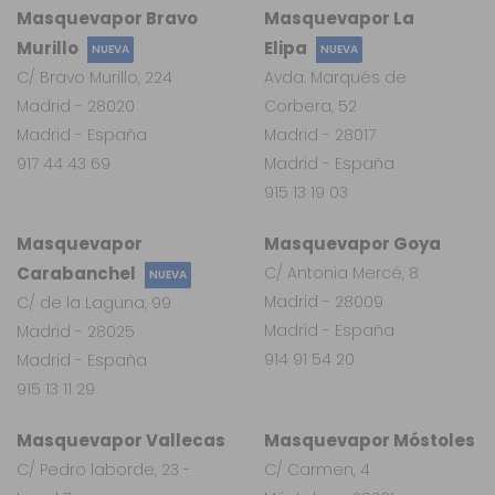
Masquevapor Bravo
Masquevapor La
Murillo
Elipa
NUEVA
NUEVA
C/ Bravo Murillo, 224
Avda. Marqués de
Madrid - 28020
Corbera, 52
Madrid - España
Madrid - 28017
917 44 43 69
Madrid - España
915 13 19 03
Masquevapor
Masquevapor Goya
Carabanchel
C/ Antonia Mercé, 8
NUEVA
Madrid - 28009
C/ de la Laguna, 99
Madrid - España
Madrid - 28025
914 91 54 20
Madrid - España
915 13 11 29
Masquevapor Vallecas
Masquevapor Móstoles
C/ Pedro laborde, 23 -
C/ Carmen, 4