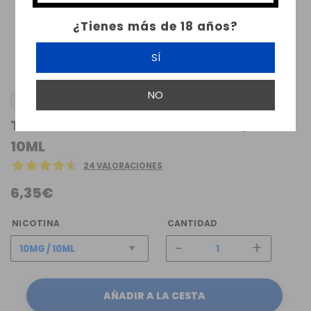
¿Tienes más de 18 años?
SÍ
NO
TABACO RUBIO BOMBO SALT ELIQUIDS
10ML
24 VALORACIONES
6,35€
NICOTINA
CANTIDAD
-
+
AÑADIR A LA CESTA