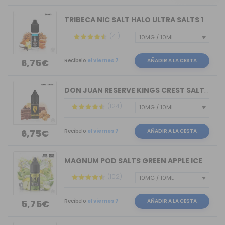
TRIBECA NIC SALT HALO ULTRA SALTS 10M...
(41)
Recíbelo
el viernes 7
AÑADIR A LA CESTA
6,75€
DON JUAN RESERVE KINGS CREST SALTS 10ML
(124)
Recíbelo
el viernes 7
AÑADIR A LA CESTA
6,75€
MAGNUM POD SALTS GREEN APPLE ICE 10ML
(102)
Recíbelo
el viernes 7
AÑADIR A LA CESTA
5,75€