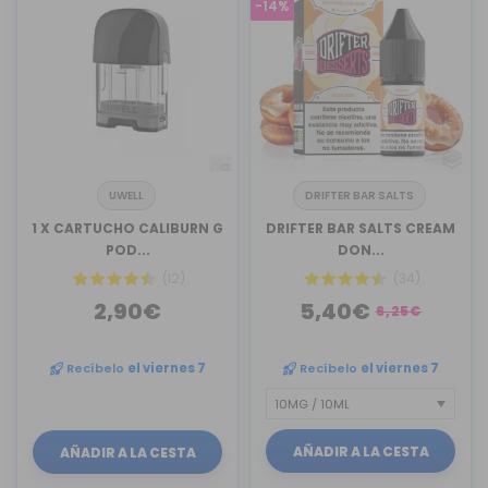
-14%
UWELL
DRIFTER BAR SALTS
1 X CARTUCHO CALIBURN G
DRIFTER BAR SALTS CREAM
POD...
DON...
(12)
(34)
2,90€
5,40€
6,25€
Recíbelo
el viernes 7
Recíbelo
el viernes 7
AÑADIR A LA CESTA
AÑADIR A LA CESTA