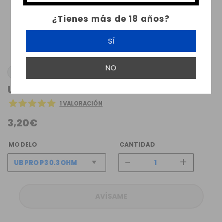
¿Tienes más de 18 años?
SÍ
NO
LOST VAPE
URSA UB PRO COILS LOST VAPE
1 VALORACIÓN
3,20€
MODELO
CANTIDAD
-
+
AVÍSAME