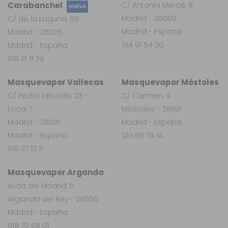
Carabanchel
C/ Antonia Mercé, 8
NUEVA
Madrid - 28009
C/ de la Laguna, 99
Madrid - España
Madrid - 28025
914 91 54 20
Madrid - España
915 13 11 29
Masquevapor Vallecas
Masquevapor Móstoles
C/ Pedro laborde, 23 -
C/ Carmen, 4
Local 7
Móstoles - 28931
Madrid - 28018
Madrid - España
Madrid - España
910 66 79 14
915 27 12 11
Masquevapor Arganda
Avda. de Madrid, 5
Arganda del Rey - 28500
Madrid - España
918 70 68 01