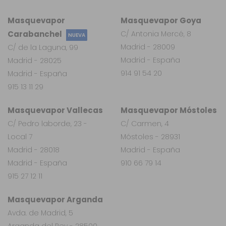
Masquevapor
Masquevapor Goya
Carabanchel
C/ Antonia Mercé, 8
NUEVA
Madrid - 28009
C/ de la Laguna, 99
Madrid - España
Madrid - 28025
914 91 54 20
Madrid - España
915 13 11 29
Masquevapor Vallecas
Masquevapor Móstoles
C/ Pedro laborde, 23 -
C/ Carmen, 4
Local 7
Móstoles - 28931
Madrid - 28018
Madrid - España
Madrid - España
910 66 79 14
915 27 12 11
Masquevapor Arganda
Avda. de Madrid, 5
Arganda del Rey - 28500