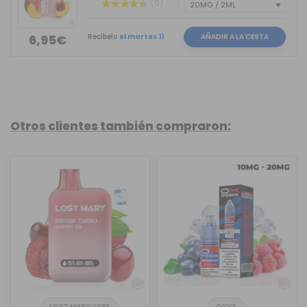
(9)
Recíbelo
el martes 11
AÑADIR A LA CESTA
6,95€
Otros clientes también compraron:
LOST MARY VAPE
OXVA