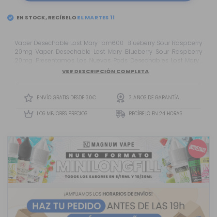
EN STOCK, RECÍBELO
Vaper Desechable Lost Mary bm600 Blueberry Sour Raspberry
20mg Vaper Desechable Lost Mary Blueberry Sour Raspberry
20mg. Presentamos Los Nuevos Pods Desechables Lost Mary ,
Fabricados Por Elf Bar. Una De Las Mejores Marcas Actuales En El
VER DESCRIPCIÓN COMPLETA
Marcado De Los Cigarrillos Electrónicos Desechables.
ENVÍO GRATIS DESDE 30€
3 AÑOS DE GARANTÍA
LOS MEJORES PRECIOS
RECÍBELO EN 24 HORAS