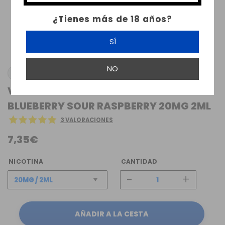
¿Tienes más de 18 años?
SÍ
NO
LOST MARY VAPE
VAPER DESECHABLE LOST MARY BM600
BLUEBERRY SOUR RASPBERRY 20MG 2ML
3 VALORACIONES
7,35€
NICOTINA
CANTIDAD
-
+
AÑADIR A LA CESTA