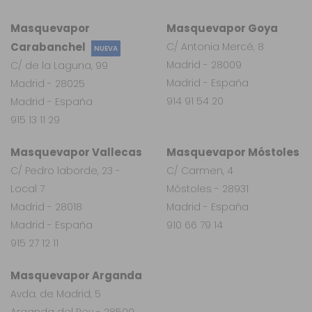
Masquevapor
Masquevapor Goya
Carabanchel
C/ Antonia Mercé, 8
NUEVA
Madrid - 28009
C/ de la Laguna, 99
Madrid - España
Madrid - 28025
914 91 54 20
Madrid - España
915 13 11 29
Masquevapor Vallecas
Masquevapor Móstoles
C/ Pedro laborde, 23 -
C/ Carmen, 4
Local 7
Móstoles - 28931
Madrid - 28018
Madrid - España
Madrid - España
910 66 79 14
915 27 12 11
Masquevapor Arganda
Avda. de Madrid, 5
Arganda del Rey - 28500