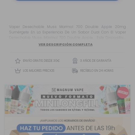
Vaper Desechable Muss Marmol 700 Double Apple 20mg
Sumérgete En La Experiencia De Un Sabor Dual Con El Vaper
Desechable Muss Mármol 700 Double Apple . Este Dispositivo
Desechable De Muss Ofrece Una Combinación Perfecta De Dos
VER DESCRIPCIÓN COMPLETA
Tipos De Manzana , Creando Un Perfil De Sabor Armonioso Y
Delicioso. Equipado Con Una Batería Integrada De 550mah
Fabricada En Cobalto Puro, Este <S...
ENVÍO GRATIS DESDE 30€
3 AÑOS DE GARANTÍA
LOS MEJORES PRECIOS
RECÍBELO EN 24 HORAS