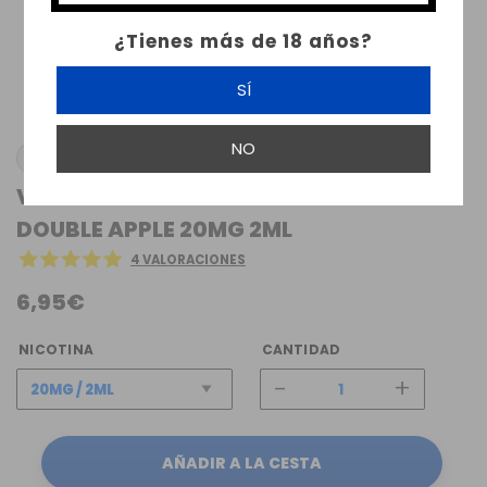
¿Tienes más de 18 años?
SÍ
NO
MUSS VAPE
VAPER DESECHABLE MUSS MARMOL 700
DOUBLE APPLE 20MG 2ML
4 VALORACIONES
6,95€
NICOTINA
CANTIDAD
-
+
AÑADIR A LA CESTA