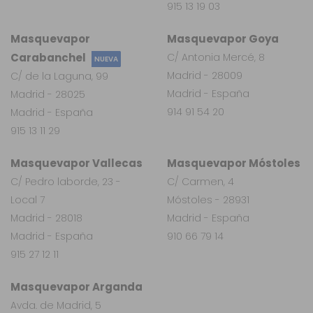
915 13 19 03
Masquevapor
Masquevapor Goya
Carabanchel
C/ Antonia Mercé, 8
NUEVA
Madrid - 28009
C/ de la Laguna, 99
Madrid - España
Madrid - 28025
914 91 54 20
Madrid - España
915 13 11 29
Masquevapor Vallecas
Masquevapor Móstoles
C/ Pedro laborde, 23 -
C/ Carmen, 4
Local 7
Móstoles - 28931
Madrid - 28018
Madrid - España
Madrid - España
910 66 79 14
915 27 12 11
Masquevapor Arganda
Avda. de Madrid, 5