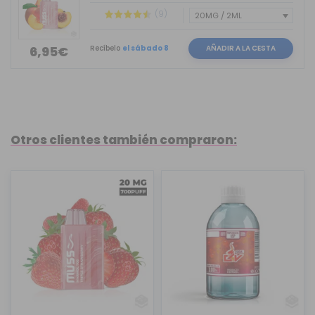
(9)
Recíbelo
el sábado 8
AÑADIR A LA CESTA
6,95€
Otros clientes también compraron: