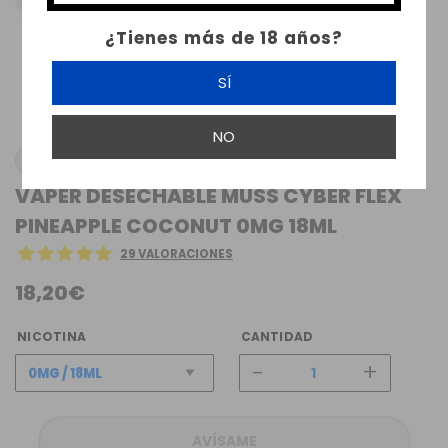
¿Tienes más de 18 años?
SÍ
NO
MUSS VAPE
VAPER DESECHABLE MUSS CYBER FLEX
PINEAPPLE COCONUT 0MG 18ML
29 VALORACIONES
18,20€
NICOTINA
CANTIDAD
-
+
AVÍSAME