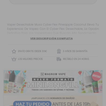
Vaper Desechable Muss Cyber Flex Pineapple Coconut Eleva Tu
Experiencia De Vapeo Con El Cyber Flex Desechable, La Opción
Definitiva Para Los Vapeadores Que Buscan Alto Rendimiento Y
Opciones Personalizables. Este Dispositivo Combina Un Diseño
VER DESCRIPCIÓN COMPLETA
Elegante Y Ergonómico Con Tecnología De Vanguardia,
Ofreciendo Hasta 25,000 Caladas Para El Vapeador Exigente Que
Valora La Durab...
ENVÍO GRATIS DESDE 30€
3 AÑOS DE GARANTÍA
LOS MEJORES PRECIOS
RECÍBELO EN 24 HORAS