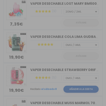
VAPER DESECHABLE LOST MARY BM600 STRA...
(9)
AVÍSAME
7,35€
VAPER DESECHABLE COLA LIMA GUDBAR X-U...
AVÍSAME
19,90€
VAPER DESECHABLE STRAWBERRY DRIF GUDB...
(5)
Recíbelo
el sábado 8
AÑADIR A LA CESTA
19,90€
VAPER DESECHABLE MUSS MARMOL 700 TRIP...