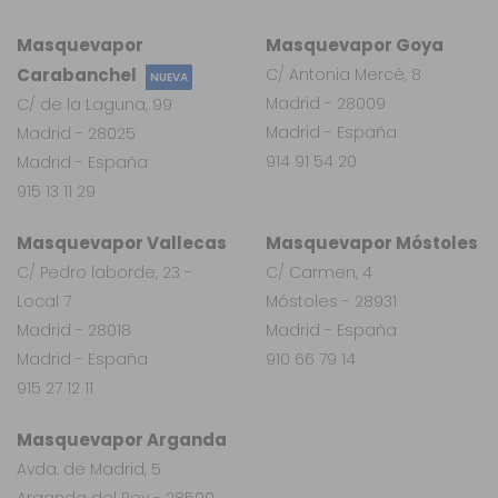
Masquevapor
Masquevapor Goya
Carabanchel
C/ Antonia Mercé, 8
NUEVA
Madrid - 28009
C/ de la Laguna, 99
Madrid - España
Madrid - 28025
914 91 54 20
Madrid - España
915 13 11 29
Masquevapor Vallecas
Masquevapor Móstoles
C/ Pedro laborde, 23 -
C/ Carmen, 4
Local 7
Móstoles - 28931
Madrid - 28018
Madrid - España
Madrid - España
910 66 79 14
915 27 12 11
Masquevapor Arganda
Avda. de Madrid, 5
Arganda del Rey - 28500