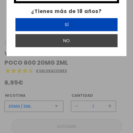
¿Tienes más de 18 años?
SÍ
NO
DRIFTER BAR JUICE
VAPER DESECHABLE PINK LEMONADE
POCO 600 20MG 2ML
4 VALORACIONES
6,95€
NICOTINA
CANTIDAD
-
+
AVÍSAME