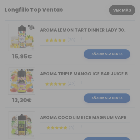
Longfills Top Ventas
VER MÁS
AROMA LEMON TART DINNER LADY 30ML LON...
(30)
AÑADIR A LA CESTA
15,95€
AROMA TRIPLE MANGO ICE BAR JUICE BY B...
(42)
AÑADIR A LA CESTA
13,30€
AROMA COCO LIME ICE MAGNUM VAPE 30ML ...
(9)