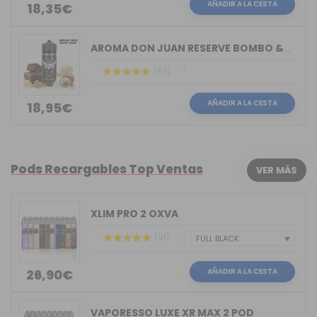
AÑADIR A LA CESTA
18,35€
AROMA DON JUAN RESERVE BOMBO & KINGS ...
(67)
AÑADIR A LA CESTA
18,95€
Pods Recargables Top Ventas
VER MÁS
XLIM PRO 2 OXVA
(91)
AÑADIR A LA CESTA
26,90€
VAPORESSO LUXE XR MAX 2 POD