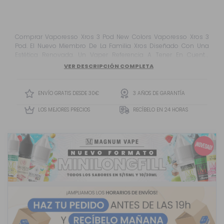
Comprar Vaporesso Xros 3 Pod New Colors Vaporesso Xros 3
Pod. El Nuevo Miembro De La Familia Xros Diseñado Con Una
Estética Renovada. Un Vaper Referencia A Tener En Cuenta
Gracias A Su Versatilidad Y Rendimiento.
VER DESCRIPCIÓN COMPLETA
ENVÍO GRATIS DESDE 30€
3 AÑOS DE GARANTÍA
LOS MEJORES PRECIOS
RECÍBELO EN 24 HORAS