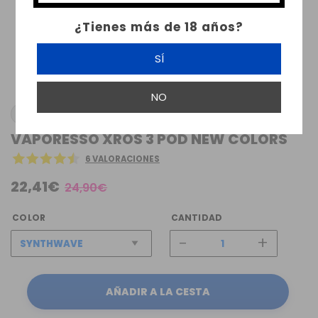
¿Tienes más de 18 años?
SÍ
NO
VAPORESSO
VAPORESSO XROS 3 POD NEW COLORS
6 VALORACIONES
22,41€
24,90€
COLOR
CANTIDAD
-
+
AÑADIR A LA CESTA