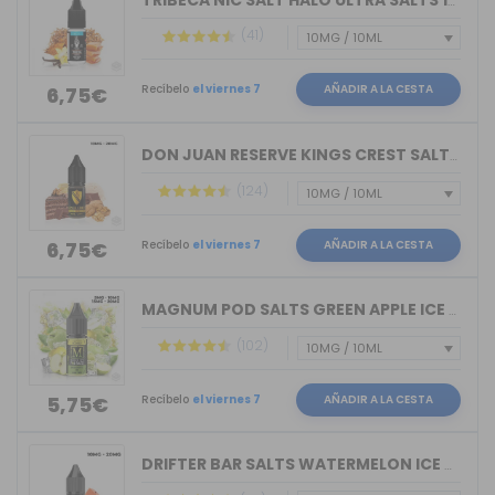
TRIBECA NIC SALT HALO ULTRA SALTS 10M...
(41)
Recíbelo
el viernes 7
AÑADIR A LA CESTA
6,75€
DON JUAN RESERVE KINGS CREST SALTS 10ML
(124)
Recíbelo
el viernes 7
AÑADIR A LA CESTA
6,75€
MAGNUM POD SALTS GREEN APPLE ICE 10ML
(102)
Recíbelo
el viernes 7
AÑADIR A LA CESTA
5,75€
DRIFTER BAR SALTS WATERMELON ICE JUIC...