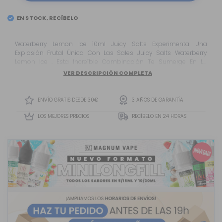
EN STOCK, RECÍBELO
Waterberry Lemon Ice 10ml Juicy Salts Experimenta Una
Explosión Frutal Única Con Las Sales Juicy Salts Waterberry
Lemon Ice . Esta Increíble Combinación Te Sumerge En La
Jugosidad Y Frescura De La Sandía , La Dulzura De Las Frutas Del
VER DESCRIPCIÓN COMPLETA
Bosque Y El Toque Cítrico Y Refrescante Del Limón . Todo Ello Se
Adereza Con Un Nivel De Frescor Perfectamente Equilibrado Para
Un...
ENVÍO GRATIS DESDE 30€
3 AÑOS DE GARANTÍA
LOS MEJORES PRECIOS
RECÍBELO EN 24 HORAS