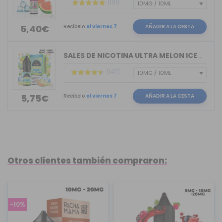
(191)
Recíbelo
el viernes 7
AÑADIR A LA CESTA
5,40€
SALES DE NICOTINA ULTRA MELON ICE BAR...
(147)
Recíbelo
el viernes 7
AÑADIR A LA CESTA
5,75€
Otros clientes también compraron:
-10%