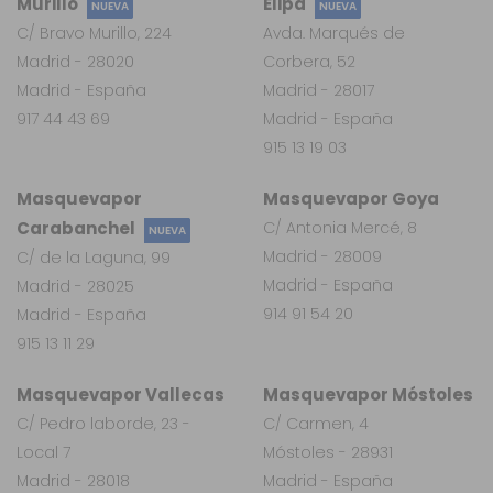
Murillo
Elipa
NUEVA
NUEVA
C/ Bravo Murillo, 224
Avda. Marqués de
Madrid - 28020
Corbera, 52
Madrid - España
Madrid - 28017
917 44 43 69
Madrid - España
915 13 19 03
Masquevapor
Masquevapor Goya
Carabanchel
C/ Antonia Mercé, 8
NUEVA
Madrid - 28009
C/ de la Laguna, 99
Madrid - España
Madrid - 28025
914 91 54 20
Madrid - España
915 13 11 29
Masquevapor Vallecas
Masquevapor Móstoles
C/ Pedro laborde, 23 -
C/ Carmen, 4
Local 7
Móstoles - 28931
Madrid - 28018
Madrid - España