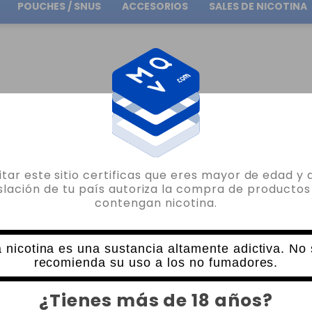
POUCHES / SNUS
ACCESORIOS
SALES DE NICOTINA
Envío gratuito
en pedidos superiores a
30.00€
IZADORES VAPER Y VAPEO
MARCAS ATOMIZADORES VAPEO
ATOMIZADORES GEEK
sitar este sitio certificas que eres mayor de edad y 
GEEKVAPE
islación de tu país autoriza la compra de productos
contengan nicotina.
ZEUS SUBOHM TANK GEEKVAPE TPD 2
0 VALORACIONES
23,50€
 nicotina es una sustancia altamente adictiva. No
recomienda su uso a los no fumadores.
CANTIDAD
¿Tienes más de 18 años?
-
+