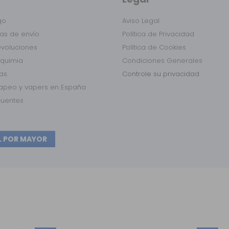
go
Aviso Legal
as de envío
Política de Privacidad
evoluciones
Política de Cookies
lquimia
Condiciones Generales
das
Controle su privacidad
vapeo y vapers en España
cuentes
L POR MAYOR