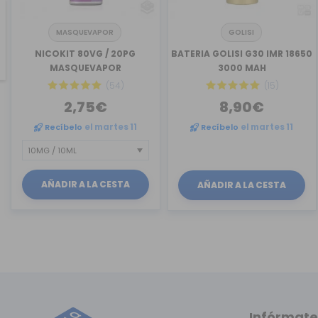
MASQUEVAPOR
GOLISI
revious
NICOKIT 80VG / 20PG
BATERIA GOLISI G30 IMR 18650
MASQUEVAPOR
3000 MAH
(54)
(15)
2,75€
8,90€
Recíbelo
el martes 11
Recíbelo
el martes 11
AÑADIR A LA CESTA
AÑADIR A LA CESTA
Infórmate