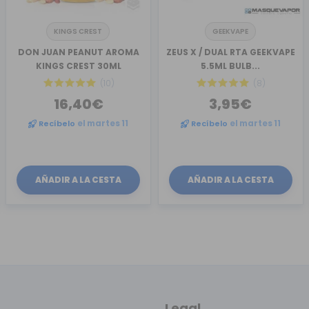
KINGS CREST
GEEKVAPE
DON JUAN PEANUT AROMA
ZEUS X / DUAL RTA GEEKVAPE
KINGS CREST 30ML
5.5ML BULB...
(10)
(8)
16,40€
3,95€
Recíbelo
el martes 11
Recíbelo
el martes 11
AÑADIR A LA CESTA
AÑADIR A LA CESTA
Legal