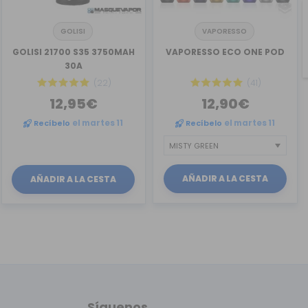
GOLISI
VAPORESSO
GOLISI 21700 S35 3750MAH
VAPORESSO ECO ONE POD
30A
(22)
(41)
12,95€
12,90€
Recíbelo
el martes 11
Recíbelo
el martes 11
AÑADIR A LA CESTA
AÑADIR A LA CESTA
Síguenos