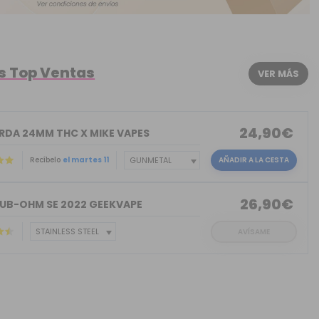
s Top Ventas
VER MÁS
24,90€
 RDA 24MM THC X MIKE VAPES
Recíbelo
el martes 11
AÑADIR A LA CESTA
26,90€
SUB-OHM SE 2022 GEEKVAPE
AVÍSAME