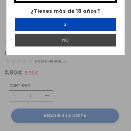
¿Tienes más de 18 años?
SÍ
NO
UWELL
1 X CARTUCHO CROWN D POD UWELL
0 VALORACIONES
3,80€
6,90€
CANTIDAD
-
+
AÑADIR A LA CESTA