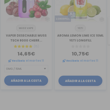
LONGFILL
MUSS VAPE
YETI
VAPER DESECHABLE MUSS
AROMA LEMON LIME ICE 10ML
TECH 8000 CHERR...
YETI LONGFILL
(15)
14,65€
10,75€
Recíbelo
el martes 11
Recíbelo
el martes 11
AÑADIR A LA CESTA
AÑADIR A LA CESTA