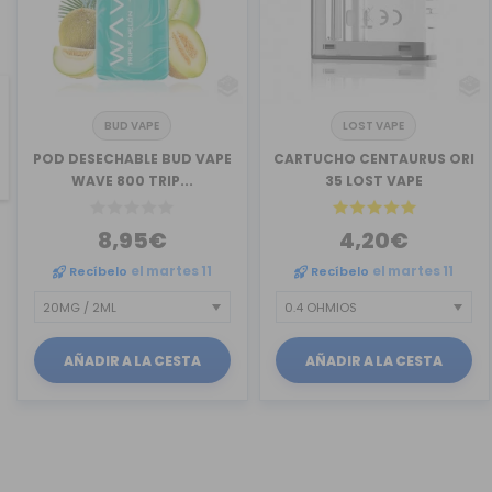
BUD VAPE
LOST VAPE
revious
POD DESECHABLE BUD VAPE
CARTUCHO CENTAURUS ORI
WAVE 800 TRIP...
35 LOST VAPE
8,95€
4,20€
Recíbelo
el martes 11
Recíbelo
el martes 11
AÑADIR A LA CESTA
AÑADIR A LA CESTA