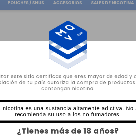
POUCHES / SNUS
ACCESORIOS
SALES DE NICOTINA
Envío gratuito
en pedidos superiores a
30.00€
1 X CARTUCHO VAPORESSO ECO NANO
sitar este sitio certificas que eres mayor de edad y 
VAPORESSO
islación de tu país autoriza la compra de productos
contengan nicotina.
1 X CARTUCHO VAPORESSO ECO NANO
25 VALORACIONES
3,60€
 nicotina es una sustancia altamente adictiva. No
recomienda su uso a los no fumadores.
RESISTENCIA
CANTIDAD
¿Tienes más de 18 años?
-
+