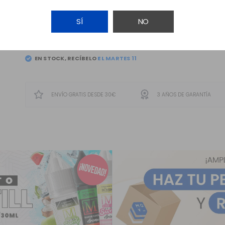
SÍ
NO
AÑADIR A LA CESTA
EN STOCK, RECÍBELO
ENVÍO GRATIS DESDE 30€
3 AÑOS DE GARANTÍA