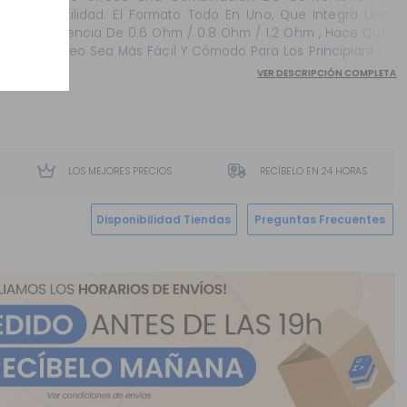
Versatilidad. El Formato Todo En Uno, Que Integra Una
Resistencia De 0.6 Ohm / 0.8 Ohm / 1.2 Ohm , Hace Que
El Vapeo Sea Más Fácil Y Cómodo Para Los Principiantes
Y Aquellos Que Prefieren Una Experiencia De Vapeo
VER DESCRIPCIÓN COMPLETA
Directa Al Pulmón (...
LOS MEJORES PRECIOS
RECÍBELO EN 24 HORAS
Disponibilidad Tiendas
Preguntas Frecuentes