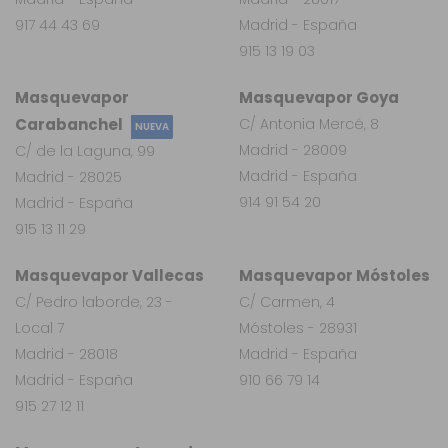
917 44 43 69
Madrid - España
915 13 19 03
Masquevapor
Masquevapor Goya
Carabanchel
C/ Antonia Mercé, 8
NUEVA
Madrid - 28009
C/ de la Laguna, 99
Madrid - España
Madrid - 28025
914 91 54 20
Madrid - España
915 13 11 29
Masquevapor Vallecas
Masquevapor Móstoles
C/ Pedro laborde, 23 -
C/ Carmen, 4
Local 7
Móstoles - 28931
Madrid - 28018
Madrid - España
Madrid - España
910 66 79 14
915 27 12 11