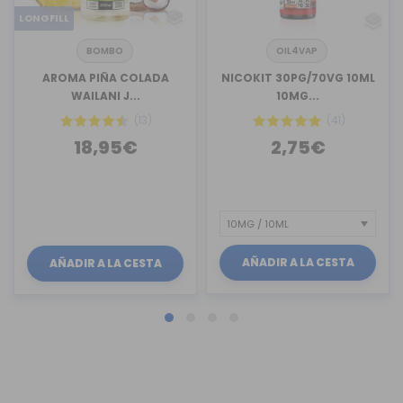
LONGFILL
BOMBO
OIL4VAP
AROMA PIÑA COLADA
NICOKIT 30PG/70VG 10ML
WAILANI J...
10MG...
(13)
(41)
18,95€
2,75€
AÑADIR A LA CESTA
AÑADIR A LA CESTA