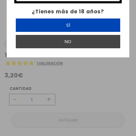
¿Tienes más de 18 años?
SÍ
NO
SMOK
1 X CERAMIC COIL NORD SMOK 1.4 OHM
1 VALORACIÓN
3,20€
CANTIDAD
-
+
AVÍSAME