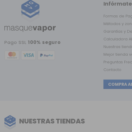
Infórmate
Formas de Pa
Métodos y zon
Garantías y D
Calculadora A
Pago SSL
100% seguro
Nuestras tien
Mejor tienda 
Preguntas Fre
Contacto
COMPRA A
NUESTRAS TIENDAS