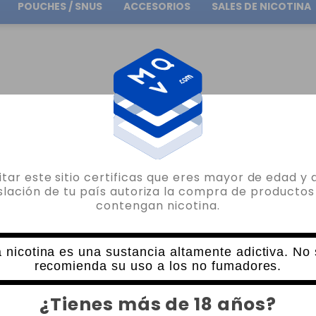
POUCHES / SNUS
ACCESORIOS
SALES DE NICOTINA
Envío gratuito
en pedidos superiores a
30.00€
PNP-VM3 0.45OHM VOOPOO VINCI POD - DRAG BABY
sitar este sitio certificas que eres mayor de edad y 
VOOPOO
islación de tu país autoriza la compra de productos
contengan nicotina.
1 X PNP-VM3 0.45OHM VOOPOO VINCI
3 VALORACIONES
3,50€
 nicotina es una sustancia altamente adictiva. No
recomienda su uso a los no fumadores.
CANTIDAD
¿Tienes más de 18 años?
-
+