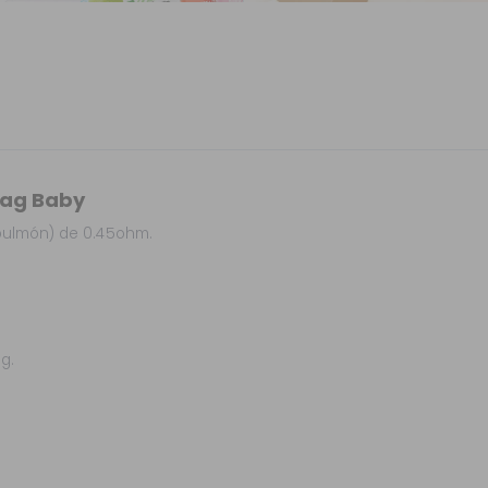
rag Baby
 pulmón) de 0.45ohm.
g.