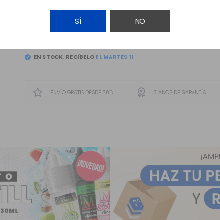
SÍ
NO
AÑADIR A LA CESTA
EN STOCK, RECÍBELO
ENVÍO GRATIS DESDE 30€
3 AÑOS DE GARANTÍA