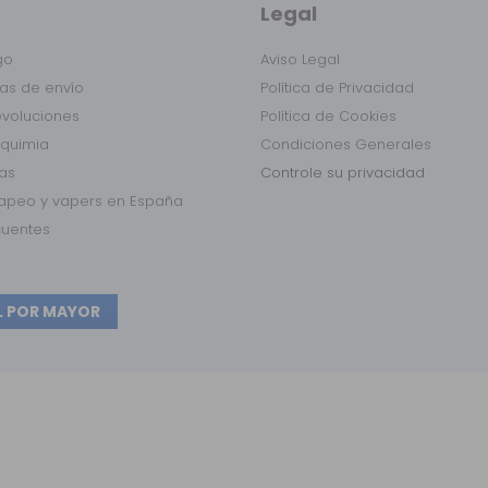
Legal
go
Aviso Legal
as de envío
Política de Privacidad
evoluciones
Política de Cookies
lquimia
Condiciones Generales
das
Controle su privacidad
vapeo y vapers en España
cuentes
L POR MAYOR