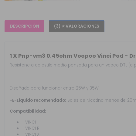
DESCRIPCIÓN
(3) ⭐ VALORACIONES
1 X Pnp-vm3 0.45ohm Voopoo Vinci Pod - D
Resistencia de estilo medio pensada para un vapeo DTL (a
Diseñada para funcionar entre 25W y 35W.
-E-Líquido recomendado:
Sales de Nicotina menos de 20m
Compatibilidad:
- VINCI
- VINCI R
- VINCI X