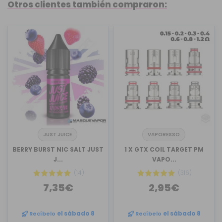
Otros clientes también compraron:
JUST JUICE
VAPORESSO
BERRY BURST NIC SALT JUST
1 X GTX COIL TARGET PM
J...
VAPO...
(14)
(316)
7,35€
2,95€
Recíbelo
el sábado 8
Recíbelo
el sábado 8