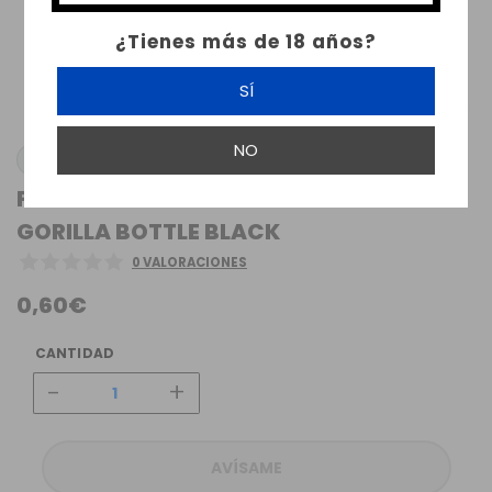
¿Tienes más de 18 años?
SÍ
NO
CHUBBY GORILLA
FLACON UNICORN 10ML V3 CHUBBY
GORILLA BOTTLE BLACK
0 VALORACIONES
0,60€
CANTIDAD
-
+
AVÍSAME