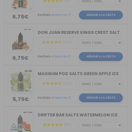
(41)
Recíbelo
el martes 11
AÑADIR A LA CESTA
6,75€
DON JUAN RESERVE KINGS CREST SALTS 10ML
(124)
Recíbelo
el martes 11
AÑADIR A LA CESTA
6,75€
MAGNUM POD SALTS GREEN APPLE ICE 10ML
(102)
Recíbelo
el martes 11
AÑADIR A LA CESTA
5,75€
DRIFTER BAR SALTS WATERMELON ICE JUIC...
(191)