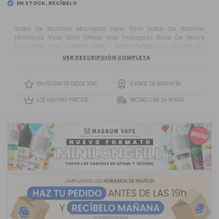
EN STOCK, RECÍBELO
EL
MARTES 11
Sales De Nicotina Mochipas Viper 10ml Sales De Nicotina
Mochipas Viper 10ml Ofrece Una Trabajada Base De Mochi
Fusionada Con Galletas Oreo , Redondeada Con Virutas De
Galletas Lotus Y Notas De Pipas Peladas Para Lograr Que Cada
VER DESCRIPCIÓN COMPLETA
Inhalación Y Exhalación Esté Llena De Matices.
ENVÍO GRATIS DESDE 30€
3 AÑOS DE GARANTÍA
LOS MEJORES PRECIOS
RECÍBELO EN 24 HORAS