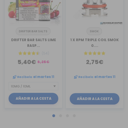
DRIFTER BAR SALTS
SMOK
DRIFTER BAR SALTS LIME
1 X RPM TRIPLE COIL SMOK
RASP...
0....
(54)
5,40€
2,75€
6,25€
Recíbelo
el martes 11
Recíbelo
el martes 11
AÑADIR A LA CESTA
AÑADIR A LA CESTA