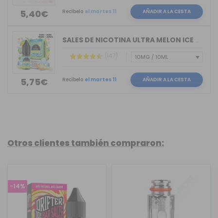
Recíbelo
el martes 11
AÑADIR A LA CESTA
5,40€
SALES DE NICOTINA ULTRA MELON ICE BAR...
(147)
Recíbelo
el martes 11
AÑADIR A LA CESTA
5,75€
Otros clientes también compraron:
-14%