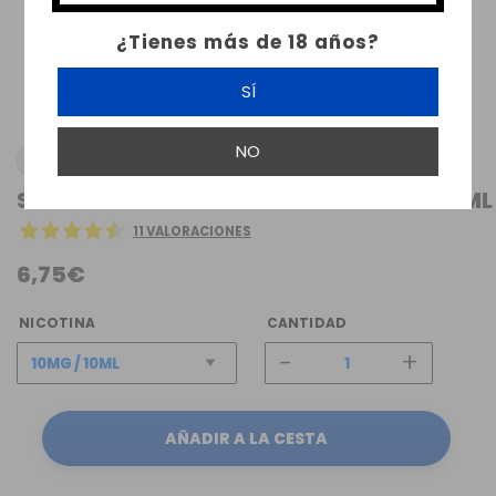
¿Tienes más de 18 años?
SÍ
NO
VIPER
SALES DE NICOTINA MOCHIPAS VIPER 10ML
11 VALORACIONES
6,75€
NICOTINA
CANTIDAD
-
+
AÑADIR A LA CESTA