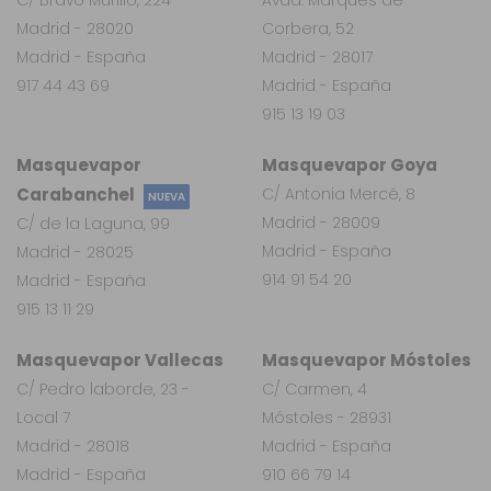
Madrid - 28020
Corbera, 52
Madrid - España
Madrid - 28017
917 44 43 69
Madrid - España
915 13 19 03
Masquevapor
Masquevapor Goya
Carabanchel
C/ Antonia Mercé, 8
NUEVA
Madrid - 28009
C/ de la Laguna, 99
Madrid - España
Madrid - 28025
914 91 54 20
Madrid - España
915 13 11 29
Masquevapor Vallecas
Masquevapor Móstoles
C/ Pedro laborde, 23 -
C/ Carmen, 4
Local 7
Móstoles - 28931
Madrid - 28018
Madrid - España
Madrid - España
910 66 79 14