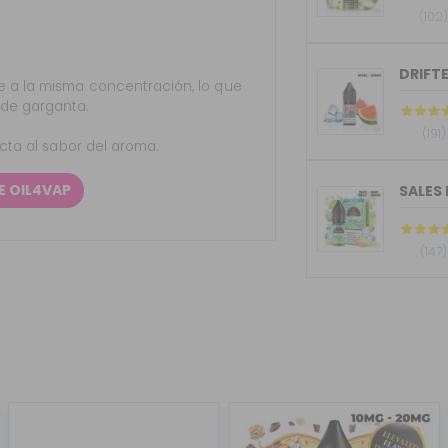
(102
DRIFTE
 a la misma concentración, lo que
 de garganta.
(191)
ecta al sabor del aroma.
E OIL4VAP
SALES 
(147)