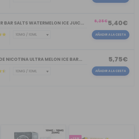
)
6,25€
5,40€
R BAR SALTS WATERMELON ICE JUIC...
AÑADIR A LA CESTA
5,75€
DE NICOTINA ULTRA MELON ICE BAR...
AÑADIR A LA CESTA
-13%