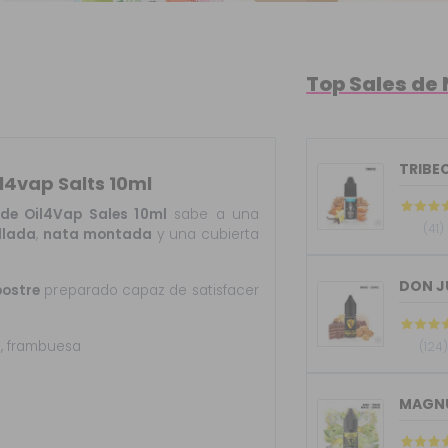
Top Sales de 
TRIBEC
l4vap Salts 10ml
 de Oil4Vap Sales 10ml
sabe a una
(41)
llada
,
nata montada
y una cubierta
DON J
postre
preparado capaz de satisfacer
a, frambuesa
(124
MAGNU