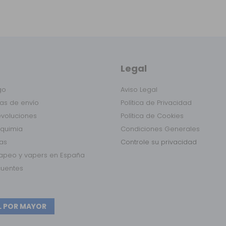
Legal
go
Aviso Legal
as de envío
Política de Privacidad
evoluciones
Política de Cookies
lquimia
Condiciones Generales
das
Controle su privacidad
vapeo y vapers en España
cuentes
L POR MAYOR