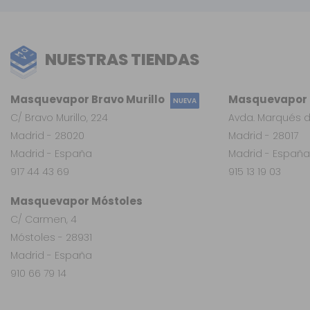
NUESTRAS TIENDAS
Masquevapor Bravo Murillo
Masquevapor L
NUEVA
C/ Bravo Murillo, 224
Avda. Marqués d
Madrid - 28020
Madrid - 28017
Madrid - España
Madrid - España
917 44 43 69
915 13 19 03
Masquevapor Móstoles
C/ Carmen, 4
Móstoles - 28931
Madrid - España
910 66 79 14