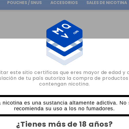
POUCHES / SNUS
ACCESORIOS
SALES DE NICOTINA
Envío gratuito
en pedidos superiores a
30.00€
SALES DE NICOTINA RASPBERRY PIE OIL4VAP SALTS 10ML
sitar este sitio certificas que eres mayor de edad y 
OIL4VAP
islación de tu país autoriza la compra de productos
contengan nicotina.
SALES DE NICOTINA RASPBERRY PIE OI
2 VALORACIONES
5,72€
 nicotina es una sustancia altamente adictiva. No
6,35€
recomienda su uso a los no fumadores.
NICOTINA
CANTIDAD
¿Tienes más de 18 años?
-
+