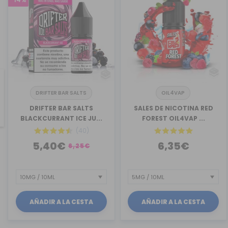
DRIFTER BAR SALTS
OIL4VAP
revious
DRIFTER BAR SALTS
SALES DE NICOTINA RED
BLACKCURRANT ICE JU...
FOREST OIL4VAP ...
(40)
5,40€
6,35€
6,25€
AÑADIR A LA CESTA
AÑADIR A LA CESTA