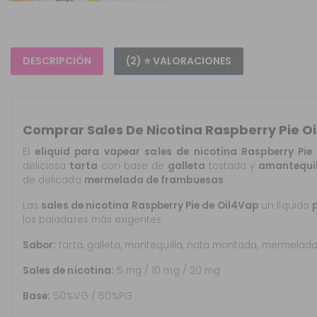
DESCRIPCIÓN
(2) ⭐ VALORACIONES
Comprar Sales De Nicotina Raspberry Pie Oi
El
eliquid para vapear sales de nicotina Raspberry Pie
deliciosa
tarta
con base de
galleta
tostada y
amantequi
de delicada
mermelada de frambuesas
.
Las
sales de nicotina Raspberry Pie de Oil4Vap
un líquido
los paladares más exigentes.
Sabor:
tarta, galleta, mantequilla, nata montada, mermelad
Sales de nicotina:
5 mg / 10 mg / 20 mg
Base:
50%VG / 50%PG