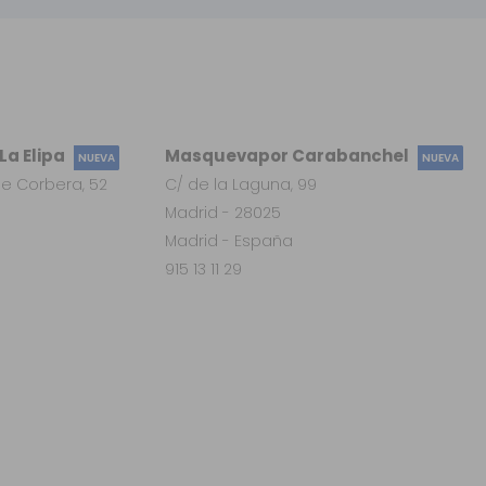
a Elipa
Masquevapor Carabanchel
NUEVA
NUEVA
e Corbera, 52
C/ de la Laguna, 99
Madrid - 28025
Madrid - España
915 13 11 29