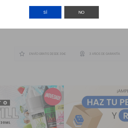
SÍ
NO
AÑADIR A LA CESTA
ENVÍO GRATIS DESDE 30€
3 AÑOS DE GARANTÍA